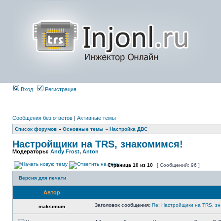
Вход
Регистрация
Сообщения без ответов
|
Активные темы
Список форумов
»
Основные темы
»
Настройка ДВС
Настройщики на TRS, знакомимся!
Модераторы:
Andy Frost
,
Anton
Страница
10
из
10
[ Сообщений: 96 ]
Версия для печати
Автор
Заголовок сообщения:
Re: Настройщики на TRS, зн
maksimum