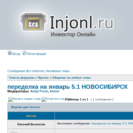
Вход
Регистрация
Сообщения без ответов
|
Активные темы
Список форумов
»
Прочее
»
Общение на любые темы
переделка на январь 5.1 НОВОСИБИРСК
Модераторы:
Andy Frost
,
Anton
Страница
1
из
1
[ 1 сообщение ]
Версия для печати
Автор
Заголовок сообщения:
переделка на январь 5.1 
Евгений Безносов