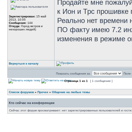
Продайте мне пожалуй
к Ион и Трс прошивке 
Зарегистрирован:
15 май
Реально нет времени н
2013, 10:05
Сообщения:
144
Откуда:
Город ветров и
ПО факту имею 7.2 ин
нехороших людей)
изменения в режиме о
Вернуться к началу
Показать сообщения за:
Поле 
Страница
1
из
1
[ 1 сообщение ]
Список форумов
»
Прочее
»
Общение на любые темы
Кто сейчас на конференции
Сейчас этот форум просматривают: нет зарегистрированных пользователей и гости: