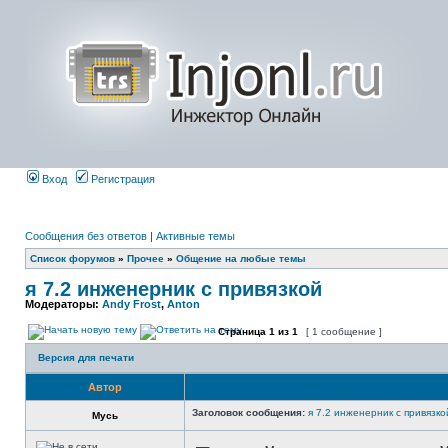
Вход
Регистрация
Сообщения без ответов
|
Активные темы
Список форумов
»
Прочее
»
Общение на любые темы
я 7.2 инженерник с привязкой
Модераторы:
Andy Frost
,
Anton
Страница
1
из
1
[ 1 сообщение ]
Версия для печати
Автор
Заголовок сообщения:
я 7.2 инженерник с привязко
Мусь