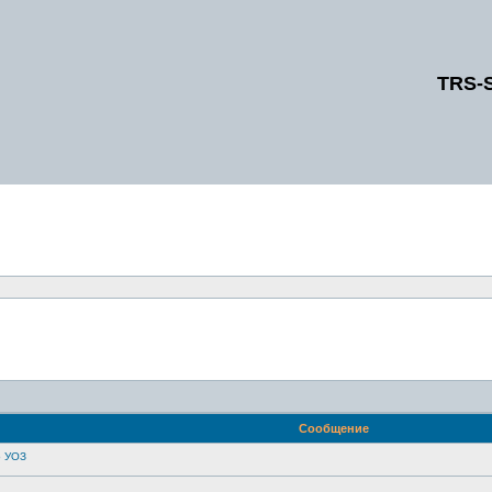
TRS-
Сообщение
о УОЗ