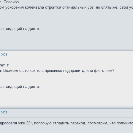
е. Спасибо.
м ускорения коленвала строится оптимальный уоз, но опять же, свои усл
ан, сидящий на диете.
о УОЗ
ет, т
м. Возможно это как то в прошивке подправить, или фиг с ним?
ан, сидящий на диете.
о УОЗ
 дросселя уже 22*, попробую сгладить переход, посмотрим, что получитс