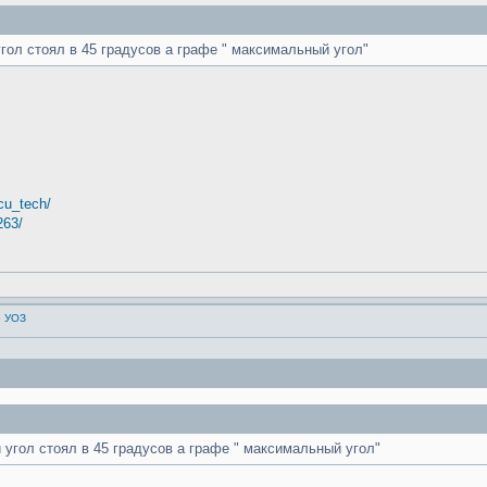
ол стоял в 45 градусов а графе " максимальный угол"
cu_tech/
263/
о УОЗ
угол стоял в 45 градусов а графе " максимальный угол"