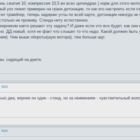
ь сжатия 10, компрессия 10,5 во всех цилиндрах ( норм для этого мотора
й уоз лежит примерно на грани детонации, то как его настроить если о
ил трамблер, теперь задираю углы по всей карте, детонации никогда не 
столько не проживу. Стенда нету естественно.
енерником както решают эту задачу? И даже если это все будет, как он
но. ДД новый, хотя не факт что слышит то что надо. Какой должен быть 
 нем). Чем выше обороты(шум мотора), тем больше ацп.
ан, сидящий на диете.
о УОЗ
лько два, вернее он один - стенд, но за неимением - чувствительный жоп
о УОЗ