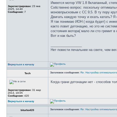
Имеется мотор VW 1.8 8клапанный, степен
Зарегистрирован:
23 янв
Собственно вопрос: поскольку оптимальны
2025, 14:40
моновпрысковым с СС 9,5. В ту пору крут
Сообщения:
7
Двигать каждую точку и ехать катать? Я 
Я так понимаю ИОН ( когда будет) с инж
както ловит детонацию, но это не систем
состояния мотора( мало ли сто гремит в
Вот и как быть?
_________________
Нет повести печальнее на свете, чем вег
Вернуться к началу
Заголовок сообщения:
Re: Настройка оптимальног
Tech
Когда грани детонации нет - способов то
Зарегистрирован:
31 мар
2013, 19:05
Сообщения:
420
Вернуться к началу
Заголовок сообщения:
Re: Настройка оптимальног
biturbo420