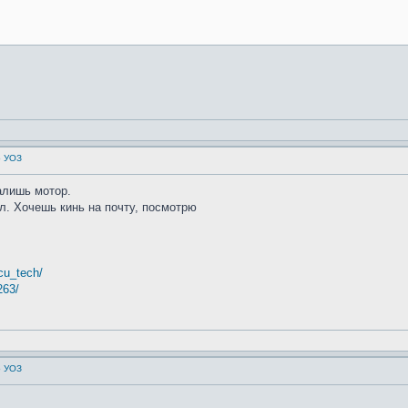
о УОЗ
алишь мотор.
л. Хочешь кинь на почту, посмотрю
cu_tech/
263/
о УОЗ