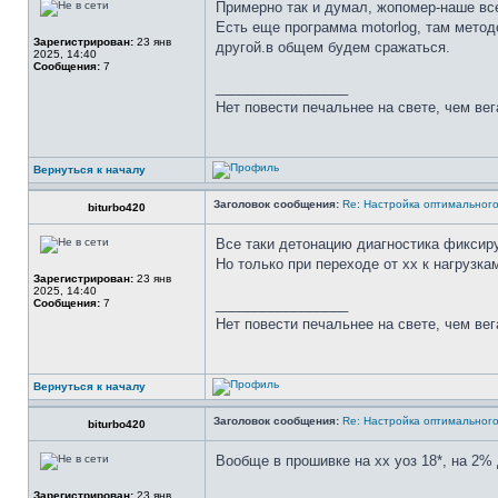
Примерно так и думал, жопомер-наше вс
Есть еще программа motorlog, там методо
Зарегистрирован:
23 янв
другой.в общем будем сражаться.
2025, 14:40
Сообщения:
7
_________________
Нет повести печальнее на свете, чем вег
Вернуться к началу
Заголовок сообщения:
Re: Настройка оптимальног
biturbo420
Все таки детонацию диагностика фиксиру
Но только при переходе от хх к нагрузка
Зарегистрирован:
23 янв
2025, 14:40
_________________
Сообщения:
7
Нет повести печальнее на свете, чем вег
Вернуться к началу
Заголовок сообщения:
Re: Настройка оптимальног
biturbo420
Вообще в прошивке на хх уоз 18*, на 2%
Зарегистрирован:
23 янв