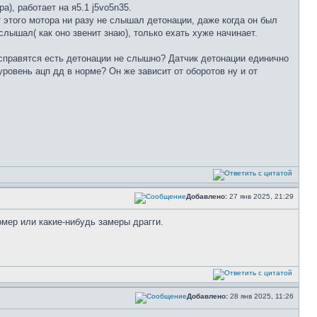
), работает на я5.1 j5vo5n35.
т этого мотора ни разу не слышал детонации, даже когда он был
слышал( как оно звенит знаю), только ехать хуже начинает.
и справятся есть детонации не слышно? Датчик детонации единично
уровень ацп дд в норме? Он же зависит от оборотов ну и от
Добавлено:
27 янв 2025, 21:29
омер или какие-нибудь замеры драгги.
Добавлено:
28 янв 2025, 11:26