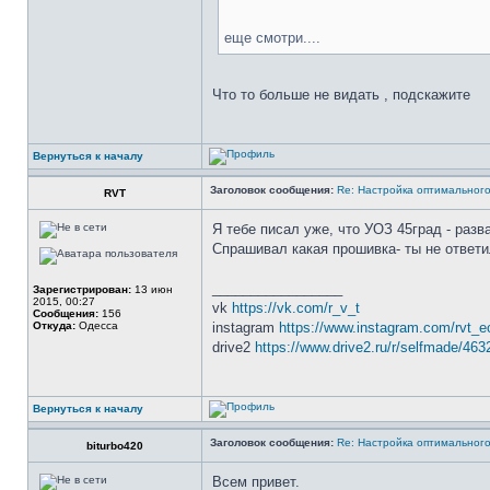
еще смотри....
Что то больше не видать , подскажите
Вернуться к началу
Заголовок сообщения:
Re: Настройка оптимальног
RVT
Я тебе писал уже, что УОЗ 45град - разв
Спрашивал какая прошивка- ты не ответи
_________________
Зарегистрирован:
13 июн
2015, 00:27
vk
https://vk.com/r_v_t
Сообщения:
156
Откуда:
Одесса
instagram
https://www.instagram.com/rvt_e
drive2
https://www.drive2.ru/r/selfmade/463
Вернуться к началу
Заголовок сообщения:
Re: Настройка оптимальног
biturbo420
Всем привет.