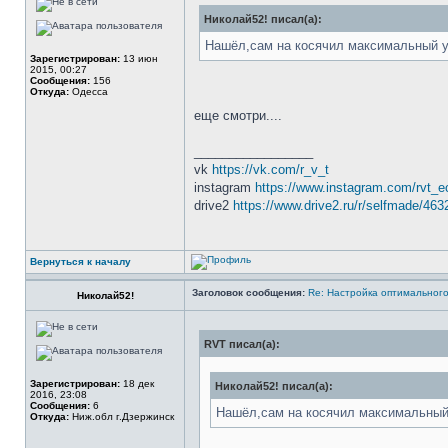
Николай52! писал(а):
Нашёл,сам на косячил максимальный уг
Зарегистрирован:
13 июн
2015, 00:27
Сообщения:
156
Откуда:
Одесса
еще смотри....
_________________
vk
https://vk.com/r_v_t
instagram
https://www.instagram.com/rvt_e
drive2
https://www.drive2.ru/r/selfmade/463
Вернуться к началу
Заголовок сообщения:
Re: Настройка оптимальног
Николай52!
RVT писал(а):
Зарегистрирован:
18 дек
Николай52! писал(а):
2016, 23:08
Сообщения:
6
Нашёл,сам на косячил максимальный 
Откуда:
Ниж.обл г.Дзержинск