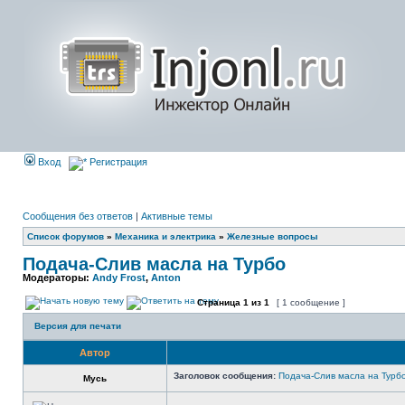
Вход
Регистрация
Сообщения без ответов
|
Активные темы
Список форумов
»
Механика и электрика
»
Железные вопросы
Подача-Слив масла на Турбо
Модераторы:
Andy Frost
,
Anton
Страница
1
из
1
[ 1 сообщение ]
Версия для печати
Автор
Заголовок сообщения:
Подача-Слив масла на Турб
Мусь