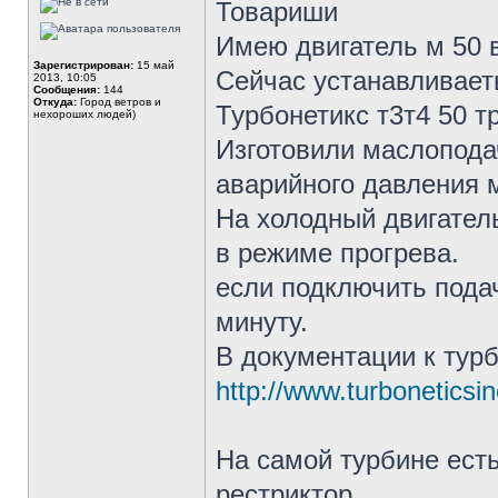
Товариши
Имею двигатель м 50 в
Зарегистрирован:
15 май
Сейчас устанавливает
2013, 10:05
Сообщения:
144
Откуда:
Город ветров и
Турбонетикс т3т4 50 т
нехороших людей)
Изготовили маслоподач
аварийного давления 
На холодный двигатель
в режиме прогрева.
если подключить подач
минуту.
В документации к тур
http://www.turboneticsi
На самой турбине ест
рестриктор.