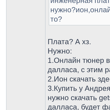
инженерная плата
нужно?ион,онлай
то?
Плата? А хз.
Нужно:
1.Онлайн тюнер ве
далласа, с этим 
2.Ион скачать зде
3.Купить у Андрея
нужно скачать get
далласа, будет фа