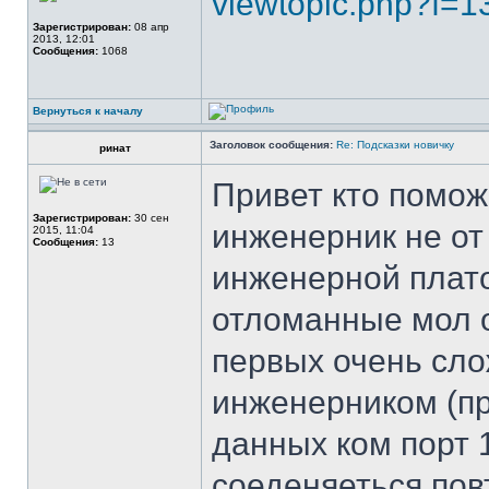
viewtopic.php?f=1
Зарегистрирован:
08 апр
2013, 12:01
Сообщения:
1068
Вернуться к началу
Заголовок сообщения:
Re: Подсказки новичку
ринат
Привет кто поможе
Зарегистрирован:
30 сен
инженерник не от 
2015, 11:04
Сообщения:
13
инженерной плато
отломанные мол о
первых очень сло
инженерником (пр
данных ком порт 1
соеденяеться пов