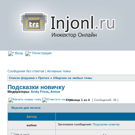
Вход
Регистрация
Сообщения без ответов
|
Активные темы
Список форумов
»
Прочее
»
Общение на любые темы
Подсказки новичку
Модераторы:
Andy Frost
,
Anton
Страница
1
из
4
[ Сообщений: 36 ]
Версия для печати
Автор
Заголовок сообщения:
Подсказки новичку
surkov