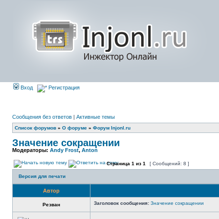
Вход
Регистрация
Сообщения без ответов
|
Активные темы
Список форумов
»
О форуме
»
Форум Injonl.ru
Значение сокращении
Модераторы:
Andy Frost
,
Anton
Страница
1
из
1
[ Сообщений: 8 ]
Версия для печати
Автор
Заголовок сообщения:
Значение сокращении
Резван