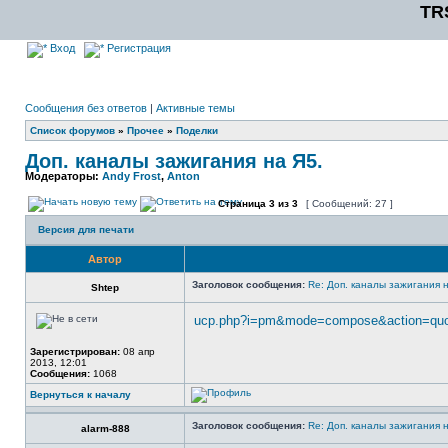
TR
Вход
Регистрация
Сообщения без ответов
|
Активные темы
Список форумов
»
Прочее
»
Поделки
Доп. каналы зажигания на Я5.
Модераторы:
Andy Frost
,
Anton
Страница
3
из
3
[ Сообщений: 27 ]
Версия для печати
Автор
Заголовок сообщения:
Re: Доп. каналы зажигания 
Shtep
ucp.php?i=pm&mode=compose&action=quo
Зарегистрирован:
08 апр
2013, 12:01
Сообщения:
1068
Вернуться к началу
Заголовок сообщения:
Re: Доп. каналы зажигания 
alarm-888