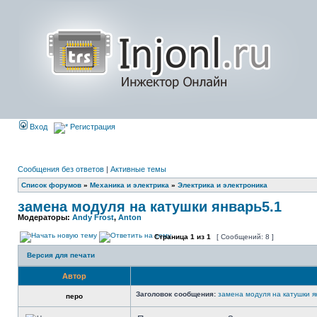
Вход
Регистрация
Сообщения без ответов
|
Активные темы
Список форумов
»
Механика и электрика
»
Электрика и электроника
замена модуля на катушки январь5.1
Модераторы:
Andy Frost
,
Anton
Страница
1
из
1
[ Сообщений: 8 ]
Версия для печати
Автор
Заголовок сообщения:
замена модуля на катушки я
перо