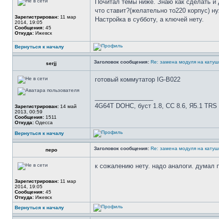
Почитал темы ниже. Знаю как сделать и 
что ставит?(желательно то220 корпус) н
Зарегистрирован:
11 мар
Настройка в субботу, а ключей нету.
2014, 19:05
Сообщения:
45
Откуда:
Ижевск
Вернуться к началу
Заголовок сообщения:
Re: замена модуля на катуш
serjj
готовый коммутатор IG-B022
_________________
4G64Т DOHC, буст 1.8, СС 8.6, Я5.1 TRS
Зарегистрирован:
14 май
2013, 00:59
Сообщения:
1511
Откуда:
Одесса
Вернуться к началу
Заголовок сообщения:
Re: замена модуля на катуш
перо
к сожалению нету. надо аналоги. думал п
Зарегистрирован:
11 мар
2014, 19:05
Сообщения:
45
Откуда:
Ижевск
Вернуться к началу