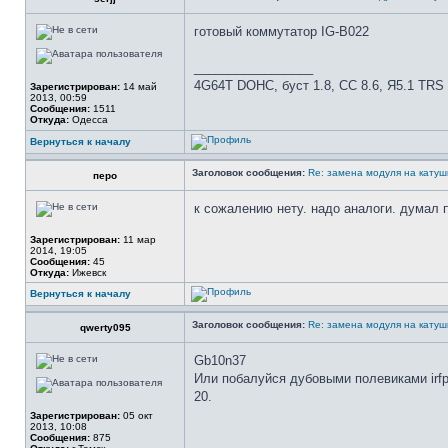
готовый коммутатор IG-B022
_________________
4G64Т DOHC, буст 1.8, СС 8.6, Я5.1 TRS
Зарегистрирован:
14 май
2013, 00:59
Сообщения:
1511
Откуда:
Одесса
Вернуться к началу
Заголовок сообщения:
Re: замена модуля на катуш
перо
к сожалению нету. надо аналоги. думал п
Зарегистрирован:
11 мар
2014, 19:05
Сообщения:
45
Откуда:
Ижевск
Вернуться к началу
Заголовок сообщения:
Re: замена модуля на катуш
qwerty095
Gb10n37
Или побалуйся дубовыми полевиками irfp4
20.
Зарегистрирован:
05 окт
2013, 10:08
Сообщения:
875