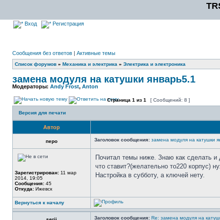
TR
Вход
Регистрация
Сообщения без ответов
|
Активные темы
Список форумов
»
Механика и электрика
»
Электрика и электроника
замена модуля на катушки январь5.1
Модераторы:
Andy Frost
,
Anton
Страница
1
из
1
[ Сообщений: 8 ]
Версия для печати
Автор
Заголовок сообщения:
замена модуля на катушки я
перо
Почитал темы ниже. Знаю как сделать и 
что ставит?(желательно то220 корпус) н
Зарегистрирован:
11 мар
Настройка в субботу, а ключей нету.
2014, 19:05
Сообщения:
45
Откуда:
Ижевск
Вернуться к началу
Заголовок сообщения:
Re: замена модуля на катуш
serjj