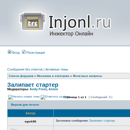
Вход
Регистрация
Сообщения без ответов
|
Активные темы
Список форумов
»
Механика и электрика
»
Железные вопросы
Залипает стартер
Модераторы:
Andy Frost
,
Anton
Страница
1
из
1
[ Сообщений: 3 ]
Версия для печати
Автор
Заголовок сообщения:
Залипает стартер
egork96