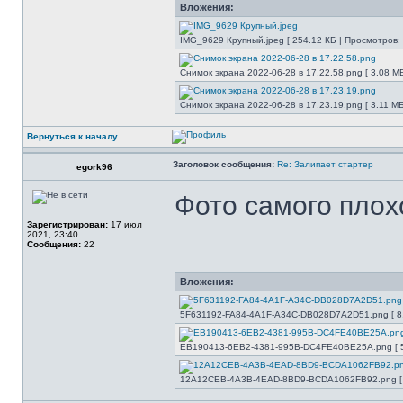
Вложения:
IMG_9629 Крупный.jpeg [ 254.12 КБ | Просмотров: 
Снимок экрана 2022-06-28 в 17.22.58.png [ 3.08 М
Снимок экрана 2022-06-28 в 17.23.19.png [ 3.11 МБ
Вернуться к началу
Заголовок сообщения:
Re: Залипает стартер
egork96
Фото самого плох
Зарегистрирован:
17 июл
2021, 23:40
Сообщения:
22
Вложения:
5F631192-FA84-4A1F-A34C-DB028D7A2D51.png [ 8.
EB190413-6EB2-4381-995B-DC4FE40BE25A.png [ 5.
12A12CEB-4A3B-4EAD-8BD9-BCDA1062FB92.png [ 7