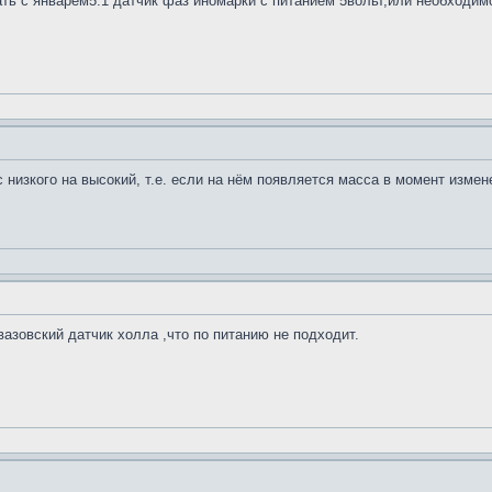
ть с январём5.1 датчик фаз иномарки с питанием 5вольт,или необходим
 низкого на высокий, т.е. если на нём появляется масса в момент измене
вазовский датчик холла ,что по питанию не подходит.