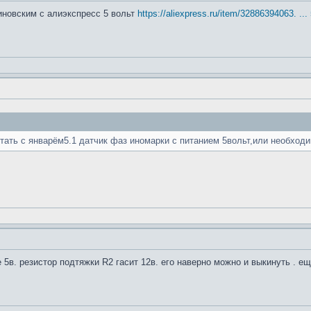
иновским с алиэкспресс 5 вольт
https://aliexpress.ru/item/32886394063. ..
тать с январём5.1 датчик фаз иномарки с питанием 5вольт,или необход
же 5в. резистор подтяжки R2 гасит 12в. его наверно можно и выкинуть . е