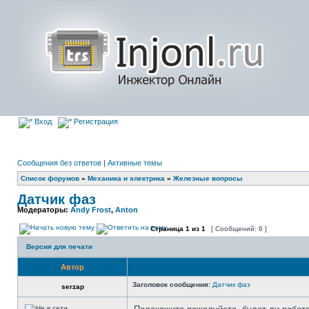
Вход
Регистрация
Сообщения без ответов
|
Активные темы
Список форумов
»
Механика и электрика
»
Железные вопросы
Датчик фаз
Модераторы:
Andy Frost
,
Anton
Страница
1
из
1
[ Сообщений: 6 ]
Версия для печати
Автор
Заголовок сообщения:
Датчик фаз
serzap