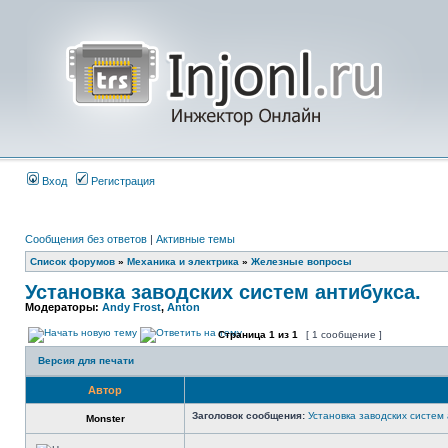
Вход
Регистрация
Сообщения без ответов
|
Активные темы
Список форумов
»
Механика и электрика
»
Железные вопросы
Установка заводских систем антибукса.
Модераторы:
Andy Frost
,
Anton
Страница
1
из
1
[ 1 сообщение ]
Версия для печати
Автор
Заголовок сообщения:
Установка заводских систем 
Monster