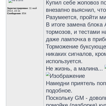
Купил себе жоповоз п
внезапно выяснил, что
Зарегистрирован:
11 май
2013, 22:11
Сообщения:
854
Разумеется, пройти ми
В итоге замена блока 
тормозов, и тестами н
даже лампочка в приб
Торможение буксующе
никаких сигналов, кро
используется.
Не жизнь, а малина...
Намедни приятель поп
подобное.
Поскольку GM - довол
помойке (разборке) к