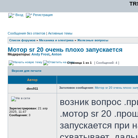
TR
Вход
Регистрация
Сообщения без ответов
|
Активные темы
Список форумов
»
Механика и электрика
»
Железные вопросы
Мотор sr 20 очень плохо запускается
Модераторы:
Andy Frost
,
Anton
Страница
1
из
1
[ Сообщений: 4 ]
Версия для печати
Автор
Заголовок сообщения:
Мотор sr 20 очень плохо зап
dies911
возник вопрос .п
Зарегистрирован:
21 апр
.мотор sr 20 .про
2025, 11:47
Сообщения:
3
запускается при 
схватывает .даль