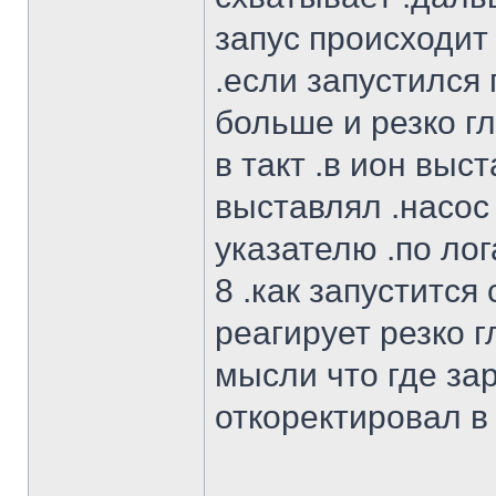
запус происходит 
.если запустился
больше и резко г
в такт .в ион выс
выставлял .насос
указателю .по ло
8 .как запустится
реагирует резко г
мысли что где за
откоректировал в 