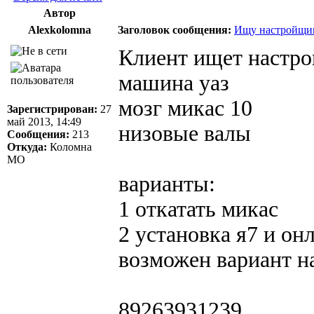
Автор
Alexkolomna
Заголовок сообщения:
Ищу настройщи
Клиент ищет настр
машина уаз
мозг микас 10
Зарегистрирован:
27
май 2013, 14:49
низовые валы
Сообщения:
213
Откуда:
Коломна
МО
варианты:
1 откатать микас
2 установка я7 и он
возможен вариант н
89263931239