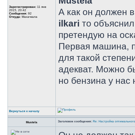
Mustela
Зарегистрирован:
11 янв
А как он должен
2015, 20:42
Сообщения:
92
Откуда:
Махачкала
ilkari
то объяснил 
претендую на оск
Первая машина, п
для такой степени
адекват. Можно б
но бензина у нас 
Вернуться к началу
Заголовок сообщения:
Re: Настройка оптимальног
Mustela