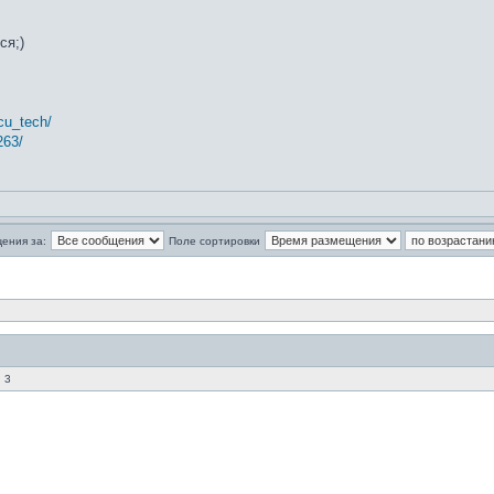
ся;)
cu_tech/
263/
ения за:
Поле сортировки
 3