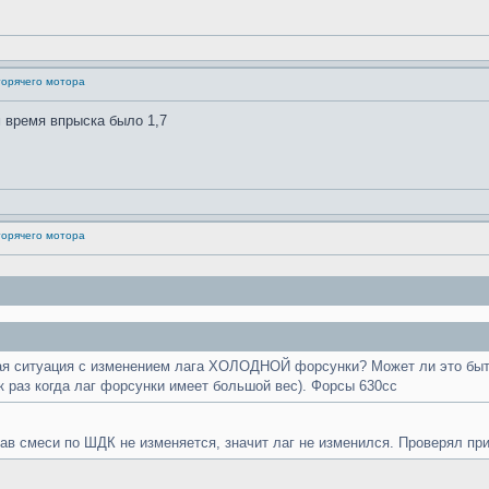
горячего мотора
 время впрыска было 1,7
горячего мотора
ая ситуация с изменением лага ХОЛОДНОЙ форсунки? Может ли это быть
 раз когда лаг форсунки имеет большой вес). Форсы 630сс
в смеси по ШДК не изменяется, значит лаг не изменился. Проверял при t