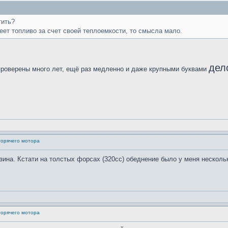
тить?
реет топливо за счет своей теплоемкости, то смысла мало.
дел
проверены много лет, ещё раз медленно и даже крупными буквами
горячего мотора
зина. Кстати на толстых форсах (320сс) обеднение было у меня нескольк
горячего мотора