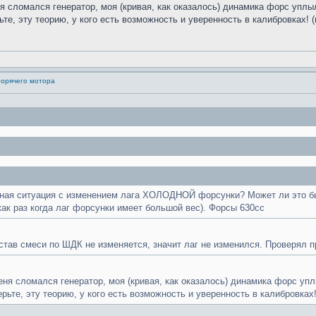
ня сломался генератор, моя (кривая, как оказалось) динамика форс упл
те, эту теорию, у кого есть возможность и уверенность в калибровках! 
горячего мотора
тная ситуация с изменением лага ХОЛОДНОЙ форсунки? Может ли это быт
ак раз когда лаг форсунки имеет большой вес). Форсы 630сс
тав смеси по ШДК не изменяется, значит лаг не изменился. Проверял при
меня сломался генератор, моя (кривая, как оказалось) динамика форс уп
ьте, эту теорию, у кого есть возможность и уверенность в калибровках