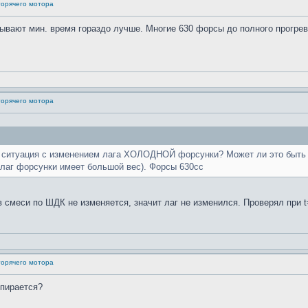
горячего мотора
ывают мин. время гораздо лучше. Многие 630 форсы до полного прогрев
горячего мотора
я ситуация с изменением лага ХОЛОДНОЙ форсунки? Может ли это быть п
а лаг форсунки имеет большой вес). Форсы 630сс
смеси по ШДК не изменяется, значит лаг не изменился. Проверял при t=
горячего мотора
упирается?