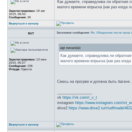
Как думаете, справедлива ли обратная 
малого времени впрыска (как раз когда 
Зарегистрирован:
19 авг
2015, 08:43
Сообщения:
36
Вернуться к началу
Заголовок сообщения:
Re: Обеднение после пуска 
RVT
agt писал(а):
Как думаете, справедлива ли обратна
Зарегистрирован:
13 июн
малого времени впрыска (как раз когд
2015, 00:27
Сообщения:
156
Откуда:
Одесса
Смесь на прогрве и должна быть багаче.
_________________
vk
https://vk.com/r_v_t
instagram
https://www.instagram.com/rvt_e
drive2
https://www.drive2.ru/r/selfmade/463
Вернуться к началу