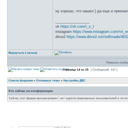
ну хорошо, что нашел:) да еще и признал
_________________
vk
https://vk.com/r_v_t
instagram
https://www.instagram.com/rvt_e
drive2
https://www.drive2.ru/r/selfmade/463
Вернуться к началу
Показать сообщ
Страница
14
из
15
[ Сообщений: 147 ]
Список форумов
»
Основные темы
»
Настройка ДВС
Кто сейчас на конференции
Сейчас этот форум просматривают: нет зарегистрированных пользователей и гости: