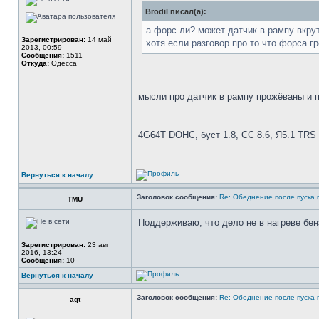
Brodil писал(а):
а форс ли? может датчик в рампу вкру
Зарегистрирован:
14 май
хотя если разговор про то что форса г
2013, 00:59
Сообщения:
1511
Откуда:
Одесса
мысли про датчик в рампу прожёваны и 
_________________
4G64Т DOHC, буст 1.8, СС 8.6, Я5.1 TRS
Вернуться к началу
Заголовок сообщения:
Re: Обеднение после пуска 
TMU
Поддерживаю, что дело не в нагреве бен
Зарегистрирован:
23 авг
2016, 13:24
Сообщения:
10
Вернуться к началу
Заголовок сообщения:
Re: Обеднение после пуска 
agt