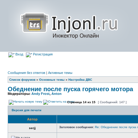
Вход
Регистрация
Сообщения без ответов
|
Активные темы
Список форумов
»
Основные темы
»
Настройка ДВС
Обеднение после пуска горячего мотора
Модераторы:
Andy Frost
,
Anton
Страница
14
из
15
[ Сообщений: 147 ]
Версия для печати
Автор
Заголовок сообщения:
Re: Обеднение после пуска 
serjj