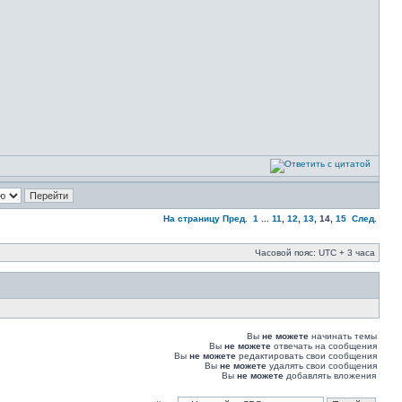
На страницу
Пред.
1
...
11
,
12
,
13
,
14
,
15
След.
Часовой пояс: UTC + 3 часа
Вы
не можете
начинать темы
Вы
не можете
отвечать на сообщения
Вы
не можете
редактировать свои сообщения
Вы
не можете
удалять свои сообщения
Вы
не можете
добавлять вложения