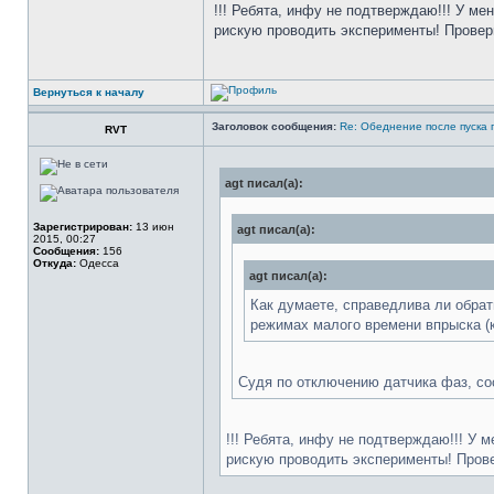
!!! Ребята, инфу не подтверждаю!!! У ме
рискую проводить эксперименты! Проверь
Вернуться к началу
Заголовок сообщения:
Re: Обеднение после пуска 
RVT
agt писал(а):
Зарегистрирован:
13 июн
agt писал(а):
2015, 00:27
Сообщения:
156
Откуда:
Одесса
agt писал(а):
Как думаете, справедлива ли обра
режимах малого времени впрыска (к
Судя по отключению датчика фаз, сос
!!! Ребята, инфу не подтверждаю!!! У 
рискую проводить эксперименты! Провер