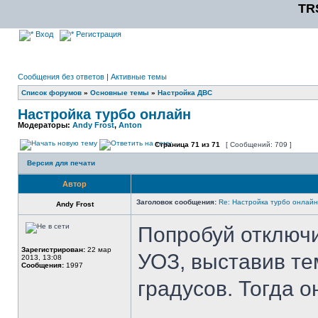
TR
Вход
Регистрация
Сообщения без ответов
|
Активные темы
Список форумов
»
Основные темы
»
Настройка ДВС
Настройка турбо онлайн
Модераторы:
Andy Frost
,
Anton
Страница
71
из
71
[ Сообщений: 709 ]
Версия для печати
Автор
Заголовок сообщения:
Re: Настройка турбо онлайн
Andy Frost
Попробуй отключ
Зарегистрирован:
22 мар
УОЗ, выставив те
2013, 13:08
Сообщения:
1997
градусов. Тогда о