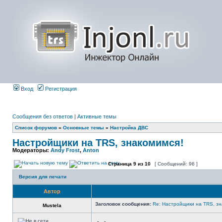
Вход
Регистрация
Сообщения без ответов
|
Активные темы
Список форумов
»
Основные темы
»
Настройка ДВС
Настройщики на TRS, знакомимся!
Модераторы:
Andy Frost
,
Anton
Страница
9
из
10
[ Сообщений: 96 ]
Версия для печати
Автор
Заголовок сообщения:
Re: Настройщики на TRS, зн
Mustela