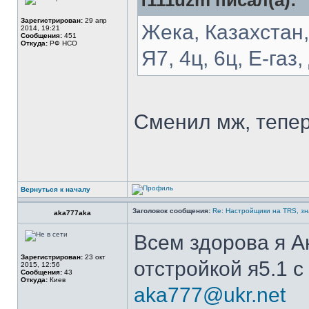
f111uzm писал(а):
Зарегистрирован:
29 апр
Жека, Казахстан,
2014, 19:21
Сообщения:
451
Откуда:
РФ НСО
Я7, 4ц, 6ц, Е-газ
Сменил мж, тепер
Вернуться к началу
Заголовок сообщения:
Re: Настройщики на TRS, зн
aka777aka
Всем здорова я А
Зарегистрирован:
23 окт
отстройкой я5.1 с
2015, 12:56
Сообщения:
43
Откуда:
Киев
aka777@ukr.net