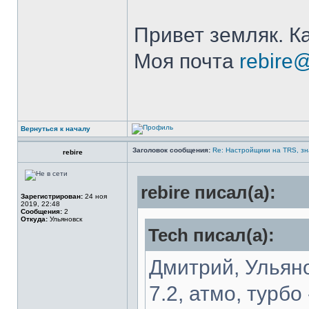
Привет земляк. К
Моя почта
rebire
Вернуться к началу
Заголовок сообщения:
Re: Настройщики на TRS, зн
rebire
rebire писал(а):
Зарегистрирован:
24 ноя
2019, 22:48
Сообщения:
2
Откуда:
Ульяновск
Tech писал(а):
Дмитрий, Ульяно
7.2, атмо, турбо