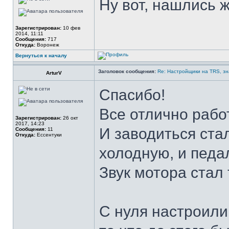
Ну вот, нашлись 
Зарегистрирован:
10 фев
2014, 11:11
Сообщения:
717
Откуда:
Воронеж
Вернуться к началу
Заголовок сообщения:
Re: Настройщики на TRS, зн
ArturV
Спасибо!
Все отлично рабо
Зарегистрирован:
26 окт
2017, 14:23
И заводиться стал
Сообщения:
11
Откуда:
Ессентуки
холодную, и педа
Звук мотора стал 
С нуля настроили