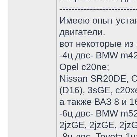
-------------------------
Имеею опыт устан
двигатели.
вот некоторые из 
-4ц двс- BMW m42
Opel c20ne;
Nissan SR20DE, 
(D16), 3sGE, c20x
а также ВАЗ 8 и 1
-6ц двс- BMW m52
2jzGE, 2jzGE, 2jz
-8ц двс- Toyota 