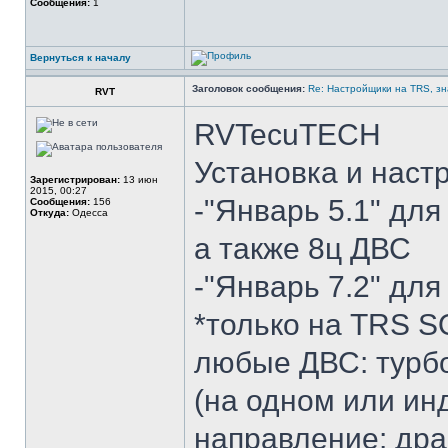
Сообщения:
1
Вернуться к началу
Заголовок сообщения:
Re: Настройщики на TRS, зн
RVT
RVTecuTECH
Установка и наст
Зарегистрирован:
13 июн
2015, 00:27
-"Январь 5.1" для 
Сообщения:
156
Откуда:
Одесса
а также 8ц ДВС
-"Январь 7.2" для
*только на TRS
любые ДВС: турб
(на одном или ин
направление: дра