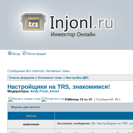
Вход
Регистрация
Сообщения без ответов
|
Активные темы
Список форумов
»
Основные темы
»
Настройка ДВС
Настройщики на TRS, знакомимся!
Модераторы:
Andy Frost
,
Anton
Страница
10
из
10
[ Сообщений: 96 ]
Версия для печати
Автор
Заголовок сообщения:
Re: Настройщики на TRS, зн
maksimum