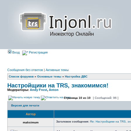
Вход
Регистрация
Сообщения без ответов
|
Активные темы
Список форумов
»
Основные темы
»
Настройка ДВС
Настройщики на TRS, знакомимся!
Модераторы:
Andy Frost
,
Anton
Страница
10
из
10
[ Сообщений: 96 ]
Версия для печати
Автор
Заголовок сообщения:
Re: Настройщики на TRS, зн
maksimum