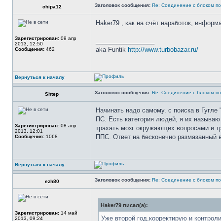
Заголовок сообщения:
Re: Соединение с блоком по
chipa12
Haker79 , как на счёт наработок, инфор
Зарегистрирован:
09 апр
_________________
2013, 12:50
aka Funtik
http://www.turbobazar.ru/
Сообщения:
462
Вернуться к началу
Заголовок сообщения:
Re: Соединение с блоком по
Shtep
Начинать надо самому. с поиска в Гугле
ПС. Есть категория людей, я их называю
Зарегистрирован:
08 апр
трахать мозг окружающих вопросами и т
2013, 12:01
ППС. Ответ на бесконечно размазанный в
Сообщения:
1068
Вернуться к началу
Заголовок сообщения:
Re: Соединение с блоком по
ezh80
Haker79 писал(а):
Зарегистрирован:
14 май
Уже второй год,корректирую и контрол
2013, 09:24