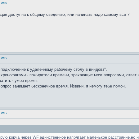
 WiFi
мация доступна к общему сведению, или начинать надо самому всё ?
 WiFi
 "подключение к удаленному рабочему столу в виндовз".
 хронофагами - пожиратели времени, трахающие мозг вопросами, ответ 
ратить чужое время.
опрос занимает бесконечное время. Извини, я немогу тебе помоч.
 WiFi
ирую корча через WF,единственное напрягает маленькое расстояние,но н