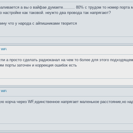
валивается а вы о вайфае думаете.......... 80% с трудом то номер порта 
о настройке как таковой. неужто два провода так напрягают?
дмину что у народа с айпишниками творится
 WiFi
ули а просто сделать радиоканал на чем то более для этого подходяще
мм порты заточен и коррекция ошибок есть
 WiFi
ую корча через WF,единственное напрягает маленькое расстояние,но над