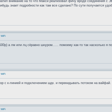
ратил внимание на то что Макси реализовал фичу вроде соединения с ЭБ
ибудь знает подробности как там все сделано? По сути получается удо
 WiFi
00р) а лм или лц сёравно шнуром...... помоему как-то так насколько я 
 WiFi
атор с к-линией и подключением шдк. и перекидывать потоком на вайфай
 WiFi