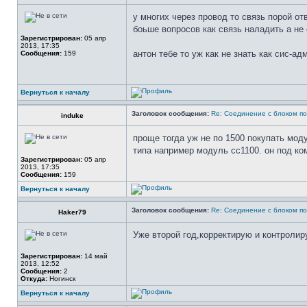
у многих через провод то связь порой от
боьше вопросов как связь наладить а не 
Зарегистрирован:
05 апр
2013, 17:35
антон тебе то уж как не знать как сис-а
Сообщения:
159
Вернуться к началу
Заголовок сообщения:
Re: Соединение с блоком по
induke
проще тогда уж не по 1500 покупать мод
типа например модуль сс1100. он под ко
Зарегистрирован:
05 апр
2013, 17:35
Сообщения:
159
Вернуться к началу
Заголовок сообщения:
Re: Соединение с блоком по
Haker79
Уже второй год,корректирую и контролир
Зарегистрирован:
14 май
2013, 12:52
Сообщения:
2
Откуда:
Ногинск
Вернуться к началу