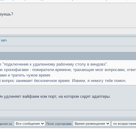
ьзуешь?
 WiFi
ле "подключение к удаленному рабочему столу в виндовз".
аю хронофагами - пожиратели времени, трахающие мозг вопросами, отве
ами и тратить чужое время.
 вопрос занимает бесконечное время. Извини, я немогу тебе помоч.
 Он удлиняет вайфаем ком порт, на котором сидят адаптеры.
ения за:
Поле сортировки