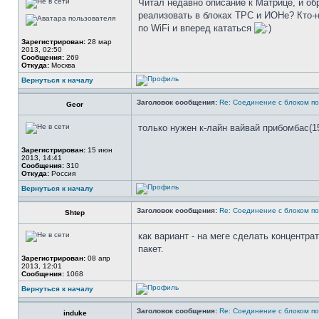
Читал недавно описание к Матрице, и об
реализовать в блоках ТРС и ИОНе? Кто-н
по WiFi и вперед кататься
Зарегистрирован:
28 мар
2013, 02:50
Сообщения:
269
Откуда:
Москва
Вернуться к началу
Заголовок сообщения:
Re: Соединение с блоком по
Geor
только нужен к-лайн вайвай прибомбас(15
Зарегистрирован:
15 июн
2013, 14:41
Сообщения:
310
Откуда:
Россия
Вернуться к началу
Заголовок сообщения:
Re: Соединение с блоком по
Shtep
как вариант - на меге сделать концентр
пакет.
Зарегистрирован:
08 апр
2013, 12:01
Сообщения:
1068
Вернуться к началу
Заголовок сообщения:
Re: Соединение с блоком по
induke