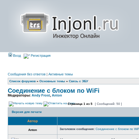
Вход
Регистрация
Сообщения без ответов
|
Активные темы
Список форумов
»
Основные темы
»
Связь с ЭБУ
Соединение с блоком по WiFi
Модераторы:
Andy Frost
,
Anton
Страница
1
из
5
[ Сообщений: 50 ]
Версия для печати
Автор
Заголовок сообщения:
Соединение с блоком по WiF
Anton