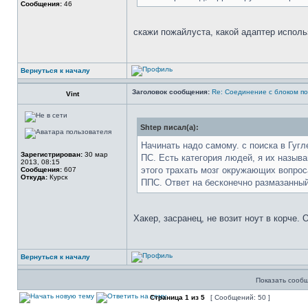
Сообщения:
46
скажи пожайлуста, какой адаптер испол
Вернуться к началу
Заголовок сообщения:
Re: Соединение с блоком по
Vint
Shtep писал(а):
Начинать надо самому. с поиска в Гуг
Зарегистрирован:
30 мар
ПС. Есть категория людей, я их назыв
2013, 08:15
этого трахать мозг окружающих вопрос
Сообщения:
607
Откуда:
Курск
ППС. Ответ на бесконечно размазанный
Хакер, засранец, не возит ноут в корче.
Вернуться к началу
Показать сообщ
Страница
1
из
5
[ Сообщений: 50 ]