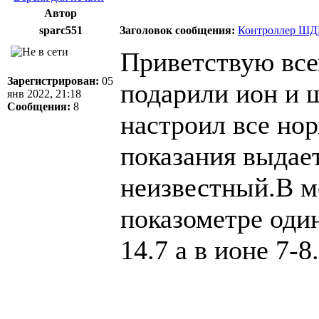
Автор
sparc551
Заголовок сообщения:
Контроллер ШДК
Приветствую все
Зарегистрирован:
05
подарили ион и 
янв 2022, 21:18
Сообщения:
8
настроил все но
показания выдает
неизвестный.В мо
показометре оди
14.7 а в ионе 7-8