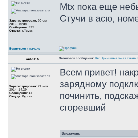
Mtx пока еще неб
Стучи в асю, ном
Зарегистрирован:
05 окт
2013, 10:08
Сообщения:
875
Откуда:
г.Томск
Вернуться к началу
Заголовок сообщения:
Re: Принципиальная схема I
ant-5115
Всем привет! нак
зарядному подкл
Зарегистрирован:
21 ноя
2014, 14:29
починить, подска
Сообщения:
41
Откуда:
Курган
сгоревший
Вложения: