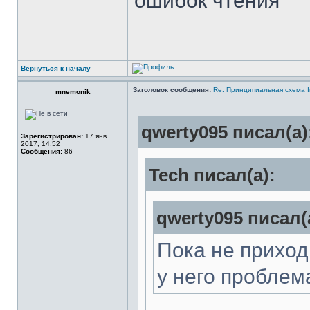
ошибок чтения
Вернуться к началу
Заголовок сообщения:
Re: Принципиальная схема I
mnemonik
qwerty095 писал(а)
Зарегистрирован:
17 янв
2017, 14:52
Сообщения:
86
Tech писал(а):
qwerty095 писал(
Пока не приход
у него проблем