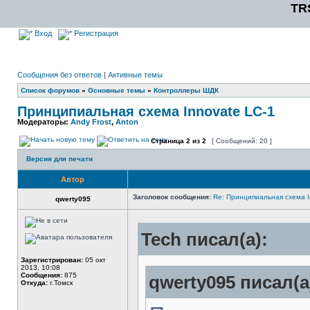
TR
Вход
Регистрация
Сообщения без ответов
|
Активные темы
Список форумов
»
Основные темы
»
Контроллеры ШДК
Принципиальная схема Innovate LC-1
Модераторы:
Andy Frost
,
Anton
Страница
2
из
2
[ Сообщений: 20 ]
Версия для печати
Автор
Заголовок сообщения:
Re: Принципиальная схема I
qwerty095
Tech писал(а):
Зарегистрирован:
05 окт
2013, 10:08
Сообщения:
875
qwerty095 писал(а
Откуда:
г.Томск