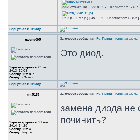
eqNCew4yz6I.jpg [ 338.87 КБ | Просмотров: 12496 
Rh9Q83JP7tY.jpg [ 357.9 КБ | Просмотров: 12496 ]
Вернуться к началу
Заголовок сообщения:
Re: Принципиальная схема I
qwerty095
Это диод.
Зарегистрирован:
05 окт
2013, 10:08
Сообщения:
875
Откуда:
г.Томск
Вернуться к началу
Заголовок сообщения:
Re: Принципиальная схема I
ant-5115
замена диода не 
починить?
Зарегистрирован:
21 ноя
2014, 14:29
Сообщения:
41
Откуда:
Курган