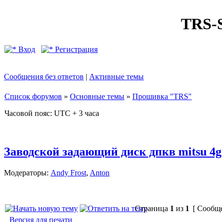
TRS
Вход
Регистрация
Сообщения без ответов
|
Активные темы
Список форумов
»
Основные темы
»
Прошивка "TRS"
Часовой пояс: UTC + 3 часа
Заводской задающий диск дпкв mitsu 4g
Модераторы:
Andy Frost
,
Anton
Страница
1
из
1
[ Сообще
Версия для печати