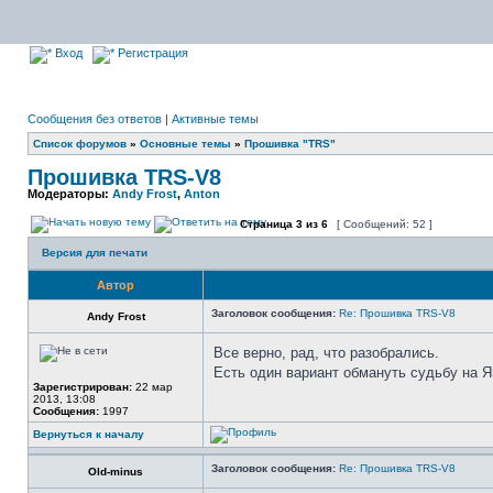
Вход
Регистрация
Сообщения без ответов
|
Активные темы
Список форумов
»
Основные темы
»
Прошивка "TRS"
Прошивка TRS-V8
Модераторы:
Andy Frost
,
Anton
Страница
3
из
6
[ Сообщений: 52 ]
Версия для печати
Автор
Заголовок сообщения:
Re: Прошивка TRS-V8
Andy Frost
Все верно, рад, что разобрались.
Есть один вариант обмануть судьбу на Я5
Зарегистрирован:
22 мар
2013, 13:08
Сообщения:
1997
Вернуться к началу
Заголовок сообщения:
Re: Прошивка TRS-V8
Old-minus