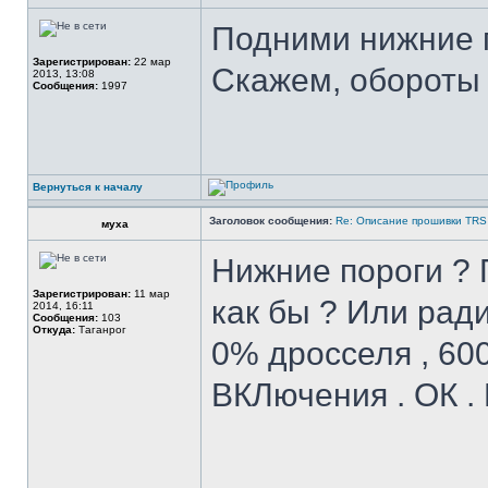
Подними нижние 
Зарегистрирован:
22 мар
Скажем, обороты 
2013, 13:08
Сообщения:
1997
Вернуться к началу
Заголовок сообщения:
Re: Описание прошивки TRS
муха
Нижние пороги ? 
Зарегистрирован:
11 мар
как бы ? Или рад
2014, 16:11
Сообщения:
103
Откуда:
Таганрог
0% дросселя , 60
ВКЛючения . ОК .