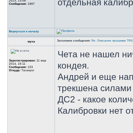
отдельная калибр
2013, 13:08
Сообщения:
1997
Вернуться к началу
Заголовок сообщения:
Re: Описание прошивки TRS
муха
Чета не нашел нич
Зарегистрирован:
11 мар
кондея.
2014, 16:11
Сообщения:
103
Откуда:
Таганрог
Андрей и еще нап
трекшена силами 
ДС2 - какое коли
Калибровки нет о