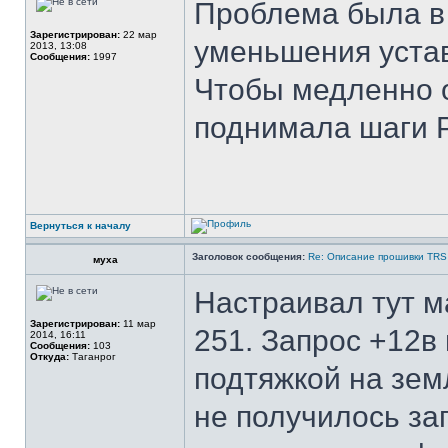
Проблема была в
Зарегистрирован:
22 мар
уменьшения устав
2013, 13:08
Сообщения:
1997
Чтобы медленно 
поднимала шаги 
Вернуться к началу
Заголовок сообщения:
Re: Описание прошивки TRS
муха
Настраивал тут м
Зарегистрирован:
11 мар
251. Запрос +12в 
2014, 16:11
Сообщения:
103
Откуда:
Таганрог
подтяжкой на земл
не получилось за