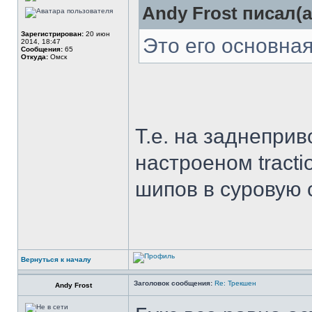
Andy Frost писал(а
Зарегистрирован:
20 июн
Это его основная
2014, 18:47
Сообщения:
65
Откуда:
Омск
Т.е. на заднепри
настроеном tracti
шипов в суровую 
Вернуться к началу
Заголовок сообщения:
Re: Трекшен
Andy Frost