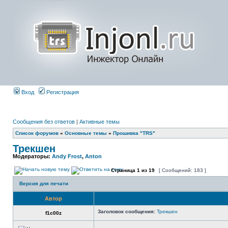
Вход
Регистрация
Сообщения без ответов
|
Активные темы
Список форумов
»
Основные темы
»
Прошивка "TRS"
Трекшен
Модераторы:
Andy Frost
,
Anton
Страница
1
из
19
[ Сообщений: 183 ]
Версия для печати
Автор
Заголовок сообщения:
Трекшен
f1c00z