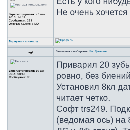
Есть у кого нибу
Не очень хочется 
Зарегистрирован:
27 май
2013, 14:49
Сообщения:
213
Откуда:
Коломна МО
Вернуться к началу
Заголовок сообщения:
Re: Трекшен
agt
Приварил 20 зубь
Зарегистрирован:
19 авг
ровно, без биений
2015, 08:43
Сообщения:
36
Установил 8кл да
читает четко.
Софт trs249. Под
(ведомая ось) на 