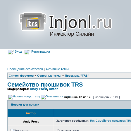
Вход
Регистрация
Сообщения без ответов
|
Активные темы
Список форумов
»
Основные темы
»
Прошивка "TRS"
Семейство прошивок TRS
Модераторы:
Andy Frost
,
Anton
Страница
12
из
12
[ Сообщений: 119 ]
Версия для печати
Автор
Заголовок сообщения:
Re: Семейство прошивок TR
Andy Frost