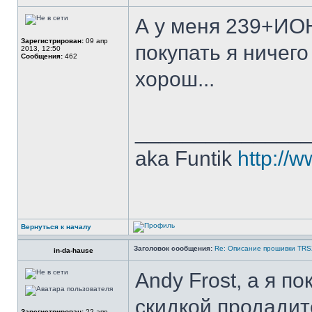
А у меня 239+ИОН
Зарегистрирован:
09 апр
покупать я ничего
2013, 12:50
Сообщения:
462
хорош...
______________
aka Funtik
http://w
Вернуться к началу
Заголовок сообщения:
Re: Описание прошивки TR
in-da-hause
Andy Frost, а я п
скидкой продади
Зарегистрирован:
22 апр