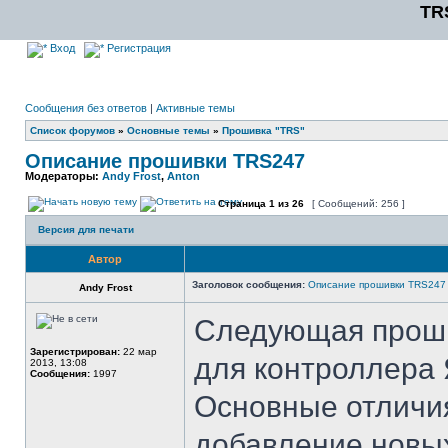
TR
Вход
Регистрация
Сообщения без ответов
|
Активные темы
Список форумов
»
Основные темы
»
Прошивка "TRS"
Описание прошивки TRS247
Модераторы:
Andy Frost
,
Anton
Страница
1
из
26
[ Сообщений: 256 ]
Версия для печати
Автор
Заголовок сообщения:
Описание прошивки TRS247
Andy Frost
Следующая проши
Зарегистрирован:
22 мар
для контроллера 
2013, 13:08
Сообщения:
1997
Основные отличия
добавление новы