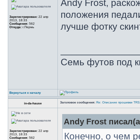
Andy Frost, раско
положения педали
Зарегистрирован:
22 апр
2013, 18:33
лучше фотку ски
Сообщения:
562
Откуда:
г.Пермь
______________
Семь футов под к
Вернуться к началу
Заголовок сообщения:
Re: Описание прошивки TR
in-da-hause
Andy Frost писал(а
Зарегистрирован:
22 апр
Конечно, о чем р
2013, 18:33
Сообщения:
562