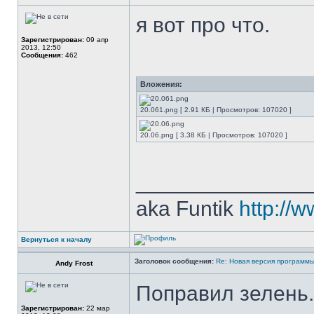
я вот про что.
Зарегистрирован:
09 апр
2013, 12:50
Сообщения:
462
Вложения:
20.061.png [ 2.91 КБ | Просмотров: 107020 ]
20.06.png [ 3.38 КБ | Просмотров: 107020 ]
______________
aka Funtik
http://w
Вернуться к началу
Заголовок сообщения:
Re: Новая версия программ
Andy Frost
Поправил зелень.
Зарегистрирован:
22 мар