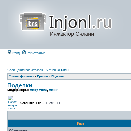
Вход
Регистрация
Сообщения без ответов
|
Активные темы
Список форумов
»
Прочее
»
Поделки
Поделки
Модераторы:
Andy Frost
,
Anton
Страница
1
из
1
[ Тем: 11 ]
Темы
Объявления