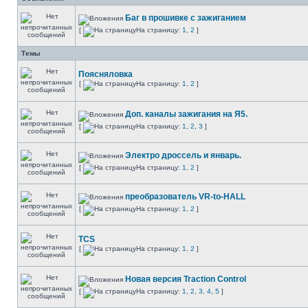
Баг в прошивке с зажиганием
[
На страницу:
1
,
2
]
Темы
Поясняловка
[
На страницу:
1
,
2
]
Доп. каналы зажигания на Я5.
[
На страницу:
1
,
2
,
3
]
Электро дроссель и январь.
[
На страницу:
1
,
2
]
преобразователь VR-to-HALL
[
На страницу:
1
,
2
]
TCS
[
На страницу:
1
,
2
]
Новая версия Traction Control
[
На страницу:
1
,
2
,
3
,
4
,
5
]