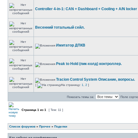
Controller 4-in-1: CAN + Dashboard + Cooling + A/N locker
Весенний тотальный сейл.
Имитатор ДПКВ
Peak to Hold (пик-холд) контроллер.
Tracion Control System Описание, вопросы.
[
На страницу:
1
,
2
]
Показать темы за:
Поле сорти
Страница
1
из
1
[ Тем: 11 ]
Список форумов
»
Прочее
»
Поделки
Кто сейчас на конференции