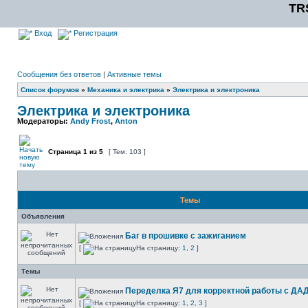
TR
Вход
Регистрация
Сообщения без ответов
|
Активные темы
Список форумов
»
Механика и электрика
»
Электрика и электроника
Электрика и электроника
Модераторы:
Andy Frost
,
Anton
Страница
1
из
5
[ Тем: 103 ]
Темы
Объявления
Баг в прошивке с зажиганием
[
На страницу:
1
,
2
]
Темы
Переделка Я7 для корректной работы с ДА
[
На страницу:
1
,
2
,
3
]