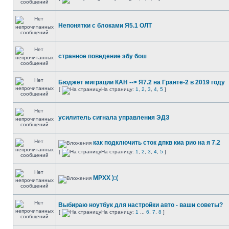
Непонятки с блоками Я5.1 ОЛТ
странное поведение эбу бош
Бюджет миграции КАН --> Я7.2 на Гранте-2 в 2019 году
[
На страницу:
1
,
2
,
3
,
4
,
5
]
усилитель сигнала управления ЭДЗ
как подключить сток дпкв киа рио на я 7.2
[
На страницу:
1
,
2
,
3
,
4
,
5
]
МРХХ ):(
Выбираю ноутбук для настройки авто - ваши советы?
[
На страницу:
1
...
6
,
7
,
8
]