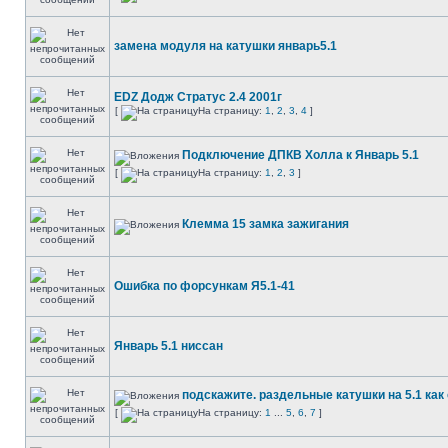
замена модуля на катушки январь5.1
EDZ Додж Стратус 2.4 2001г
[
На страницу:
1
,
2
,
3
,
4
]
Подключение ДПКВ Холла к Январь 5.1
[
На страницу:
1
,
2
,
3
]
Клемма 15 замка зажигания
Ошибка по форсункам Я5.1-41
Январь 5.1 ниссан
подскажите. раздельные катушки на 5.1 как
[
На страницу:
1
...
5
,
6
,
7
]