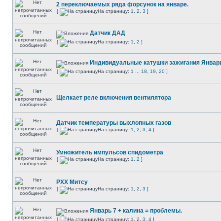
2 переключаемых ряда форсунок на январе.
[
На страницу:
1
,
2
,
3
]
Датчик ДАД
[
На страницу:
1
,
2
]
Индивидуальные катушки зажигания Январь
[
На страницу:
1
...
18
,
19
,
20
]
Щелкает реле включения вентилятора
Датчик температуры выхлопных газов
[
На страницу:
1
,
2
,
3
,
4
]
Умножитель импульсов спидометра
[
На страницу:
1
,
2
]
РХХ Митсу
[
На страницу:
1
,
2
,
3
]
Январь 7 + калина = проблемы.
[
На страницу:
1
,
2
,
3
,
4
]