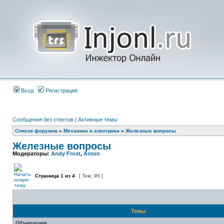
Вход
Регистрация
Сообщения без ответов
|
Активные темы
Список форумов
»
Механика и электрика
»
Железные вопросы
Железные вопросы
Модераторы:
Andy Frost
,
Anton
Страница
1
из
4
[ Тем: 96 ]
Темы
Объявления