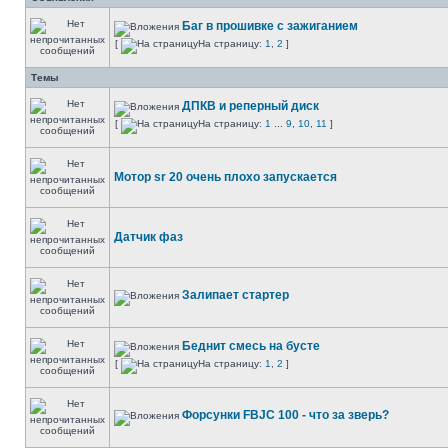
Баг в прошивке с зажиганием
[
На страницу:
1
,
2
]
Темы
ДПКВ и реперный диск
[
На страницу:
1
...
9
,
10
,
11
]
Мотор sr 20 очень плохо запускается
Датчик фаз
Залипает стартер
Беднит смесь на бусте
[
На страницу:
1
,
2
]
Форсунки FBJC 100 - что за зверь?