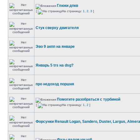
Глюки дпкв
[
На страницу:
1
,
2
,
3
]
Стук сверху двигателя
Эво 9 акпп на январе
Январь 5 trs на dsg?
про недоход поршня
Помогите разобраться с турбиной
[
На страницу:
1
,
2
]
Форсунки Renault Logan, Sandero, Duster, Largus, Almer
Фазы валов vw vr6