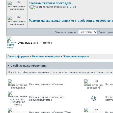
степень сжатия и прокладка
[
На страницу:
1
,
2
,
3
]
Размер манжеты/пыльника жгута эбу или д. отверстия 
Показать темы за:
Поле сорти
Страница
1
из
4
[ Тем: 96 ]
Список форумов
»
Механика и электрика
»
Железные вопросы
Кто сейчас на конференции
Сейчас этот форум просматривают: нет зарегистрированных пользователей и гости:
Непрочитанные сообщения
Нет н
Непрочитанные сообщения [
Нет н
Популярная тема ]
Популя
Непрочитанные сообщения [ Тема
Нет н