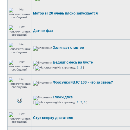
Мотор sr 20 очень плохо запускается
Датчик фаз
Залипает стартер
Беднит смесь на бусте
[
На страницу:
1
,
2
]
Форсунки FBJC 100 - что за зверь?
Глюки дпкв
[
На страницу:
1
,
2
,
3
]
Стук сверху двигателя