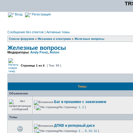
TR
Вход
Регистрация
Сообщения без ответов
|
Активные темы
Список форумов
»
Механика и электрика
»
Железные вопросы
Железные вопросы
Модераторы:
Andy Frost
,
Anton
Страница
1
из
4
[ Тем: 96 ]
Темы
Объявления
Баг в прошивке с зажиганием
[
На страницу:
1
,
2
]
Темы
ДПКВ и реперный диск
[
На страницу:
1
...
9
,
10
,
11
]