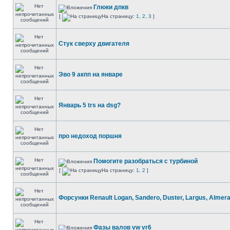
Глюки дпкв
[
На страницу:
1
,
2
,
3
]
Стук сверху двигателя
Эво 9 акпп на январе
Январь 5 trs на dsg?
про недоход поршня
Помогите разобраться с турбиной
[
На страницу:
1
,
2
]
Форсунки Renault Logan, Sandero, Duster, Largus, Almer
Фазы валов vw vr6