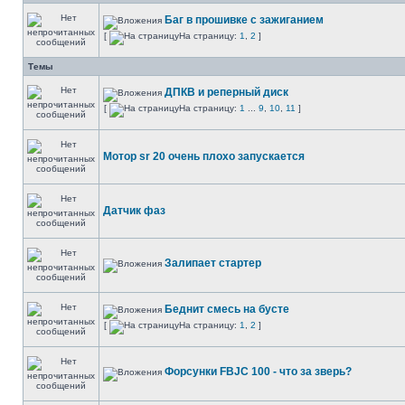
Баг в прошивке с зажиганием
[
На страницу:
1
,
2
]
Темы
ДПКВ и реперный диск
[
На страницу:
1
...
9
,
10
,
11
]
Мотор sr 20 очень плохо запускается
Датчик фаз
Залипает стартер
Беднит смесь на бусте
[
На страницу:
1
,
2
]
Форсунки FBJC 100 - что за зверь?