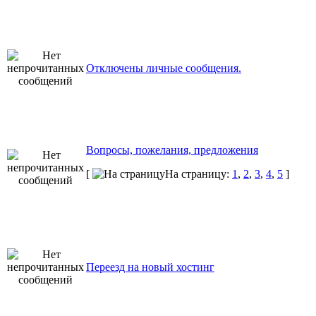
Отключены личные сообщения.
Вопросы, пожелания, предложения
[
На страницу:
1
,
2
,
3
,
4
,
5
]
Переезд на новый хостинг