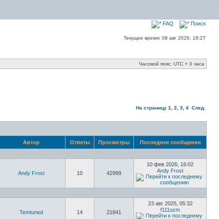
FAQ
Поиск
Текущее время: 08 авг 2026, 16:27
Часовой пояс: UTC + 3 часа
На страницу
1
,
2
,
3
,
4
След.
Автор
Ответы
Просмотры
Последнее сообщение
10 фев 2026, 16:02
Andy Frost
Andy Frost
10
42999
23 авг 2025, 05:32
f111uzm
Temtuned
14
21841