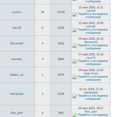
22 июл 2025, 11:11
tokc06
surkov
35
75145
22 июл 2025, 10:55
tokc06
tokc06
0
2238
09 июл 2025, 22:10
SheremeD
SheremeD
4
2819
07 май 2025, 15:16
race74
nevedas
4
3840
09 мар 2025, 13:25
Andy Frost
Stalker_ss
1
3075
31 окт 2024, 21:24
mikhail.ilyin
mikhail.ilyin
2
5128
02 июл 2024, 19:27
Flex_lyter
Flex_lyter
6
7867