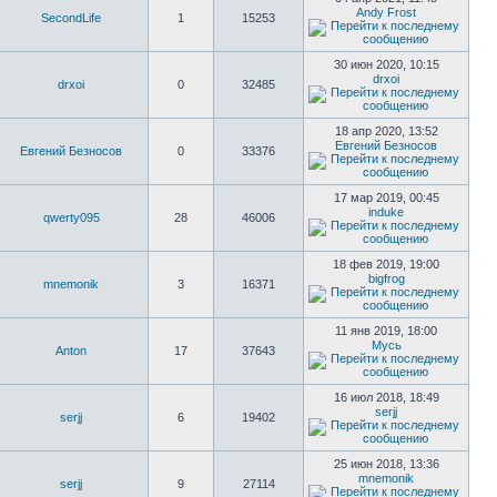
Andy Frost
SecondLife
1
15253
30 июн 2020, 10:15
drxoi
drxoi
0
32485
18 апр 2020, 13:52
Евгений Безносов
Евгений Безносов
0
33376
17 мар 2019, 00:45
induke
qwerty095
28
46006
18 фев 2019, 19:00
bigfrog
mnemonik
3
16371
11 янв 2019, 18:00
Мусь
Anton
17
37643
16 июл 2018, 18:49
serjj
serjj
6
19402
25 июн 2018, 13:36
mnemonik
serjj
9
27114