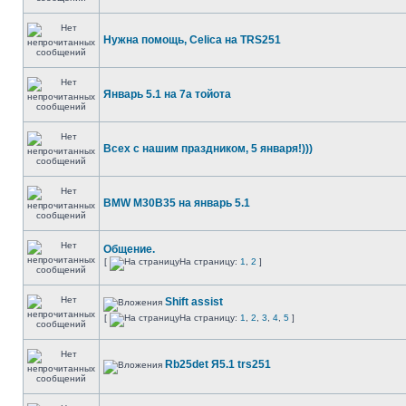
Нужна помощь, Celica на TRS251
Январь 5.1 на 7а тойота
Всех с нашим праздником, 5 января!)))
BMW M30B35 на январь 5.1
Общение.
[
На страницу:
1
,
2
]
Shift assist
[
На страницу:
1
,
2
,
3
,
4
,
5
]
Rb25det Я5.1 trs251