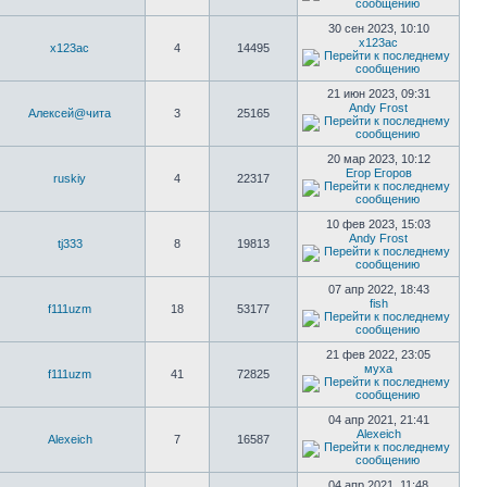
30 сен 2023, 10:10
х123ас
х123ас
4
14495
21 июн 2023, 09:31
Andy Frost
Алексей@чита
3
25165
20 мар 2023, 10:12
Егор Егоров
ruskiy
4
22317
10 фев 2023, 15:03
Andy Frost
tj333
8
19813
07 апр 2022, 18:43
fish
f111uzm
18
53177
21 фев 2022, 23:05
муха
f111uzm
41
72825
04 апр 2021, 21:41
Alexeich
Alexeich
7
16587
04 апр 2021, 11:48