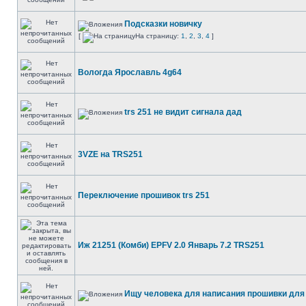
Подсказки новичку
[
На страницу:
1
,
2
,
3
,
4
]
Вологда Ярославль 4g64
trs 251 не видит сигнала дад
3VZE на TRS251
Переключение прошивок trs 251
Иж 21251 (Комби) EPFV 2.0 Январь 7.2 TRS251
Ищу человека для написания прошивки для