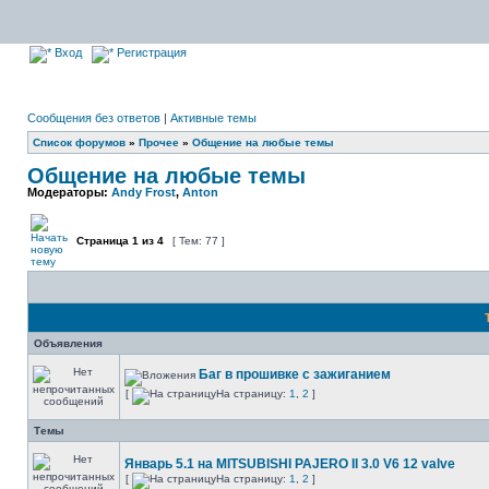
Вход
Регистрация
Сообщения без ответов
|
Активные темы
Список форумов
»
Прочее
»
Общение на любые темы
Общение на любые темы
Модераторы:
Andy Frost
,
Anton
Страница
1
из
4
[ Тем: 77 ]
Объявления
Баг в прошивке с зажиганием
[
На страницу:
1
,
2
]
Темы
Январь 5.1 на MITSUBISHI PAJERO II 3.0 V6 12 valve
[
На страницу:
1
,
2
]