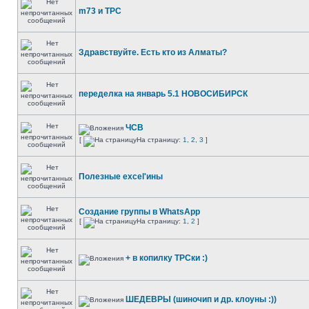
m73 и ТРС
Здравствуйте. Есть кто из Алматы?
переделка на январь 5.1 НОВОСИБИРСК
ЧСВ
[
На страницу:
1
,
2
,
3
]
Полезные excel'ины
Создание группы в WhatsApp
[
На страницу:
1
,
2
]
+ в копилку ТРСки :)
ШЕДЕВРЫ (шиночип и др. клоуны :))