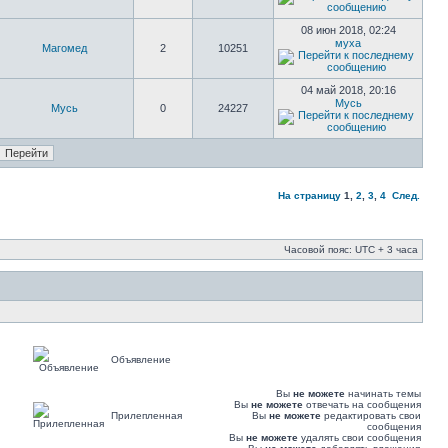
08 июн 2018, 02:24
муха
Магомед
2
10251
04 май 2018, 20:16
Мусь
Мусь
0
24227
На страницу
1
,
2
,
3
,
4
След.
Часовой пояс: UTC + 3 часа
Объявление
Вы
не можете
начинать темы
Вы
не можете
отвечать на сообщения
Прилепленная
Вы
не можете
редактировать свои
сообщения
Вы
не можете
удалять свои сообщения