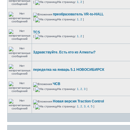
[
На страницу:
1
,
2
]
преобразователь VR-to-HALL
[
На страницу:
1
,
2
]
TCS
[
На страницу:
1
,
2
]
Здравствуйте. Есть кто из Алматы?
переделка на январь 5.1 НОВОСИБИРСК
ЧСВ
[
На страницу:
1
,
2
,
3
]
Новая версия Traction Control
[
На страницу:
1
,
2
,
3
,
4
,
5
]