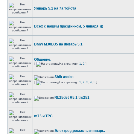
Январь 5.1 на 7а тойота
Всех с нашим праздником, 5 января!)))
BMW M30B35 на январь 5.1
Общение.
[
На страницу:
1
,
2
]
Shift assist
[
На страницу:
1
,
2
,
3
,
4
,
5
]
Rb25det Я5.1 trs251
m73 и ТРС
Электро дроссель и январь.