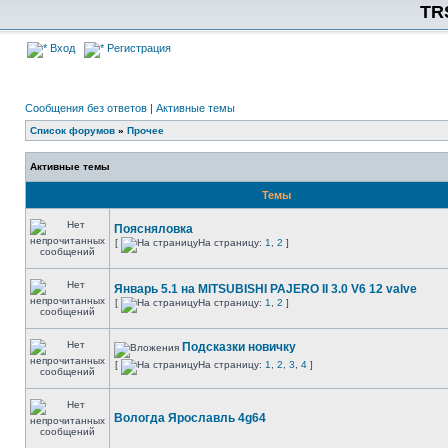
TR
Вход
Регистрация
Сообщения без ответов
|
Активные темы
Список форумов
»
Прочее
Активные темы
Темы
Поясняловка
[
На страницу:
1
,
2
]
Январь 5.1 на MITSUBISHI PAJERO II 3.0 V6 12 valve
[
На страницу:
1
,
2
]
Подсказки новичку
[
На страницу:
1
,
2
,
3
,
4
]
Вологда Ярославль 4g64