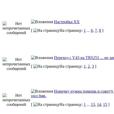
Настройка ХХ
[
На страницу:
1
...
6
,
7
,
8
]
Переход с V43 на TRS251 ... не за
[
На страницу:
1
,
2
,
3
]
Новичку нужна помощь и совет))
цил бмв.
[
На страницу:
1
...
13
,
14
,
15
]