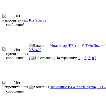
Kia Spectra
Инжектор (EFI) на V-Twin Suzuki I
VS1400
[
На страницу:
1
...
6
,
7
,
8
]
Зависание РХХ после пуска, ТРС