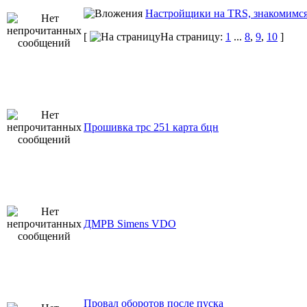
Настройщики на TRS, знакомимся
[
На страницу:
1
...
8
,
9
,
10
]
Прошивка трс 251 карта бцн
ДМРВ Simens VDO
Провал оборотов после пуска