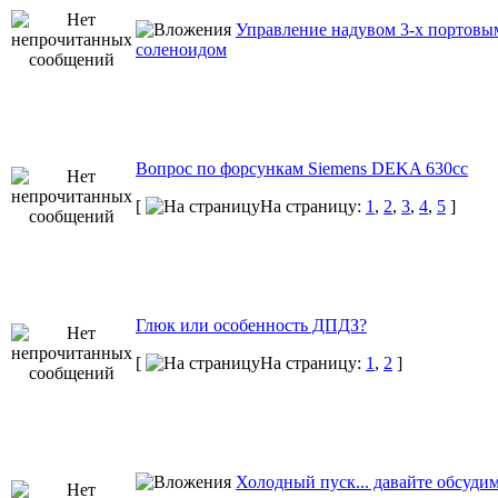
Управление надувом 3-х портовы
соленоидом
Вопрос по форсункам Siemens DEKA 630cc
[
На страницу:
1
,
2
,
3
,
4
,
5
]
Глюк или особенность ДПДЗ?
[
На страницу:
1
,
2
]
Холодный пуск... давайте обсуди