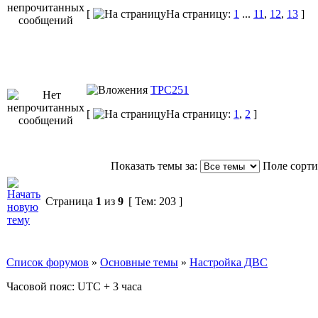
[
На страницу:
1
...
11
,
12
,
13
]
ТРС251
[
На страницу:
1
,
2
]
Показать темы за:
Поле сорт
Страница
1
из
9
[ Тем: 203 ]
Список форумов
»
Основные темы
»
Настройка ДВС
Часовой пояс: UTC + 3 часа