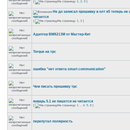
[
На страницу:
1
,
2
,
3
]
Не до записал прошивку в олт я5 теперь не 
читается
[
На страницу:
1
,
2
]
Адаптер BM9213M от Мастер-Кит
Torque на трс
ошибка "нет ответа smart communication"
Чем писать прошивку трс
январь 5.1 не пишется не читается
[
На страницу:
1
...
4
,
5
,
6
]
перепутал полярность