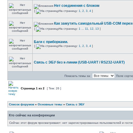
Нет соединения с блоком
[
На страницу:
1
,
2
,
3
,
4
]
Как замутить самодельный USB-COM перех
[
На страницу:
1
...
11
,
12
,
13
]
Баги с приборками.
[
На страницу:
1
,
2
,
3
,
4
]
Связь с ЭБУ без к-линии (USB-UART / RS232-UART)
Показать темы за:
Поле сорти
Страница
1
из
2
[ Тем: 26 ]
Список форумов
»
Основные темы
»
Связь с ЭБУ
Кто сейчас на конференции
Сейчас этот форум просматривают: нет зарегистрированных пользователей и гости: