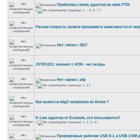
Проблемы связи, адаптер на чипе FTDI
[
На страницу:
1
...
5
,
6
,
7
]
Разная скорость записи прошивки в зависимости от вер
Нет связи с ЭБУ
J5TRS251: коннект с ИОН - нет искры
Нет связи с эбу
[
На страницу:
1
,
2
]
Как вывести обд2 напрямую из блока ?
K-Line адаптер от Ecutools, кто пользовался?
[
На страницу:
1
,
2
,
3
,
4
]
Проверенные рабочие USB K-L и USB-COM 