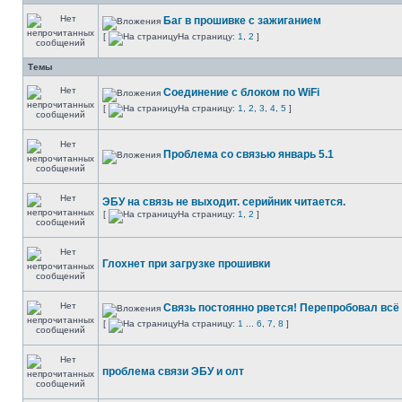
Баг в прошивке с зажиганием
[
На страницу:
1
,
2
]
Темы
Соединение с блоком по WiFi
[
На страницу:
1
,
2
,
3
,
4
,
5
]
Проблема со связью январь 5.1
ЭБУ на связь не выходит. серийник читается.
[
На страницу:
1
,
2
]
Глохнет при загрузке прошивки
Связь постоянно рвется! Перепробовал вс
[
На страницу:
1
...
6
,
7
,
8
]
проблема связи ЭБУ и олт