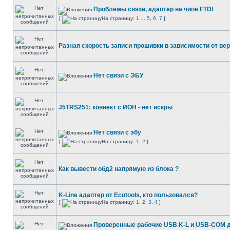
Проблемы связи, адаптер на чипе FTDI
[
На страницу:
1
...
5
,
6
,
7
]
Разная скорость записи прошивки в зависимости от вер
Нет связи с ЭБУ
J5TRS251: коннект с ИОН - нет искры
Нет связи с эбу
[
На страницу:
1
,
2
]
Как вывести обд2 напрямую из блока ?
K-Line адаптер от Ecutools, кто пользовался?
[
На страницу:
1
,
2
,
3
,
4
]
Проверенные рабочие USB K-L и USB-COM 