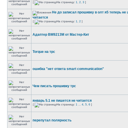
[
На страницу:
1
,
2
,
3
]
Не до записал прошивку в олт я5 теперь не 
читается
[
На страницу:
1
,
2
]
Адаптер BM9213M от Мастер-Кит
Torque на трс
ошибка "нет ответа smart communication"
Чем писать прошивку трс
январь 5.1 не пишется не читается
[
На страницу:
1
...
4
,
5
,
6
]
перепутал полярность