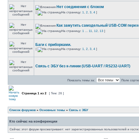
Нет соединения с блоком
[
На страницу:
1
,
2
,
3
,
4
]
Как замутить самодельный USB-COM перех
[
На страницу:
1
...
11
,
12
,
13
]
Баги с приборками.
[
На страницу:
1
,
2
,
3
,
4
]
Связь с ЭБУ без к-линии (USB-UART / RS232-UART)
Показать темы за:
Поле сорти
Страница
1
из
2
[ Тем: 26 ]
Список форумов
»
Основные темы
»
Связь с ЭБУ
Кто сейчас на конференции
Сейчас этот форум просматривают: нет зарегистрированных пользователей и гости: