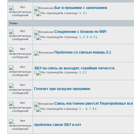
Баг в прошивке с зажиганием
[
На страницу:
1
,
2
]
Темы
Соединение с блоком по WiFi
[
На страницу:
1
,
2
,
3
,
4
,
5
]
Проблема со связью январь 5.1
ЭБУ на связь не выходит. серийник читается.
[
На страницу:
1
,
2
]
Глохнет при загрузке прошивки
Связь постоянно рвется! Перепробовал вс
[
На страницу:
1
...
6
,
7
,
8
]
проблема связи ЭБУ и олт