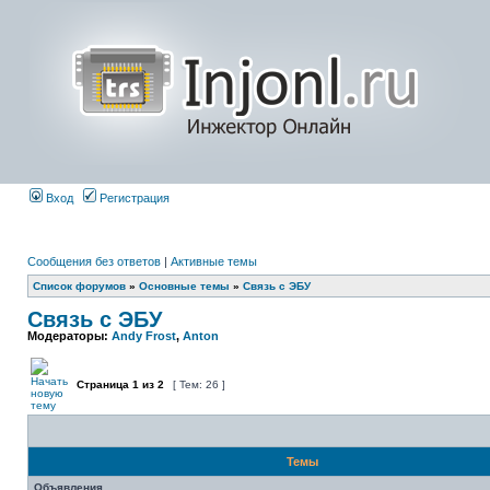
Вход
Регистрация
Сообщения без ответов
|
Активные темы
Список форумов
»
Основные темы
»
Связь с ЭБУ
Связь с ЭБУ
Модераторы:
Andy Frost
,
Anton
Страница
1
из
2
[ Тем: 26 ]
Темы
Объявления