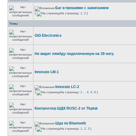
Баг в прошивке с зажиганием
[
На страницу:
1
,
2
]
Темы
GiG Electronics
Не видит лямбду подключенную на 39 ногу.
Innovate LM-1
Innovate LC-2
[
На страницу:
1
...
4
,
5
,
6
]
Контроллер ШДК RUSC-2 от Tkpiuk
Шдк по Bluetooth
[
На страницу:
1
,
2
,
3
]