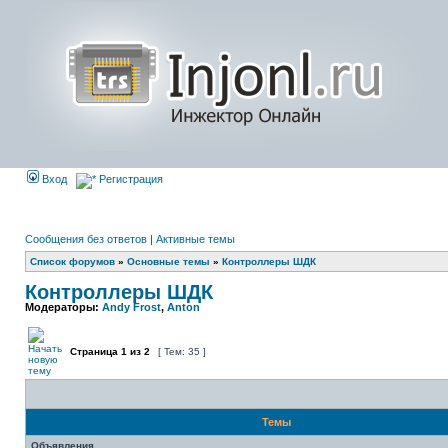
Вход
Регистрация
Сообщения без ответов
|
Активные темы
Список форумов
»
Основные темы
»
Контроллеры ШДК
Контроллеры ШДК
Модераторы:
Andy Frost
,
Anton
Страница
1
из
2
[ Тем: 35 ]
Темы
Объявления