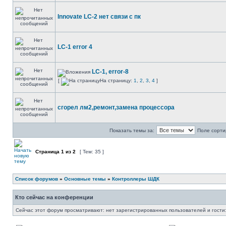
Innovate LC-2 нет связи с пк
LC-1 error 4
LC-1, error-8
[
На страницу:
1
,
2
,
3
,
4
]
сгорел лм2,ремонт,замена процессора
Показать темы за:
Поле сорти
Страница
1
из
2
[ Тем: 35 ]
Список форумов
»
Основные темы
»
Контроллеры ШДК
Кто сейчас на конференции
Сейчас этот форум просматривают: нет зарегистрированных пользователей и гости: