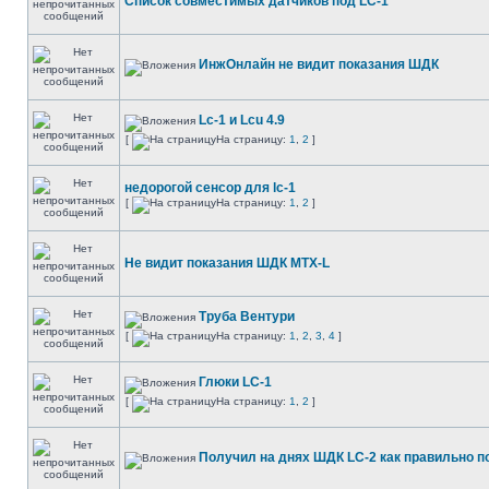
Список совместимых датчиков под LC-1
ИнжОнлайн не видит показания ШДК
Lc-1 и Lcu 4.9
[
На страницу:
1
,
2
]
недорогой сенсор для lc-1
[
На страницу:
1
,
2
]
Не видит показания ШДК MTX-L
Труба Вентури
[
На страницу:
1
,
2
,
3
,
4
]
Глюки LC-1
[
На страницу:
1
,
2
]
Получил на днях ШДК LC-2 как правильно 