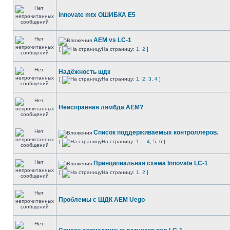
innovate mtx ОШИБКА Е5
AEM vs LC-1
[
На страницу:
1
,
2
]
Надёжность шдк
[
На страницу:
1
,
2
,
3
,
4
]
Неисправная лямбда AEM?
Список поддерживаемых контроллеров.
[
На страницу:
1
...
4
,
5
,
6
]
Принципиальная схема Innovate LC-1
[
На страницу:
1
,
2
]
Проблемы с ШДК AEM Uego