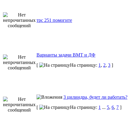
трс 251 помогите
Варианты задачи ВМТ и ДФ
[
На страницу:
1
,
2
,
3
]
3 цилиндра, будет ли работать?
[
На страницу:
1
...
5
,
6
,
7
]