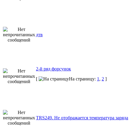
дтв
2-й ряд форсунок
[
На страницу:
1
,
2
]
TRS249. Не отображается температура заряда