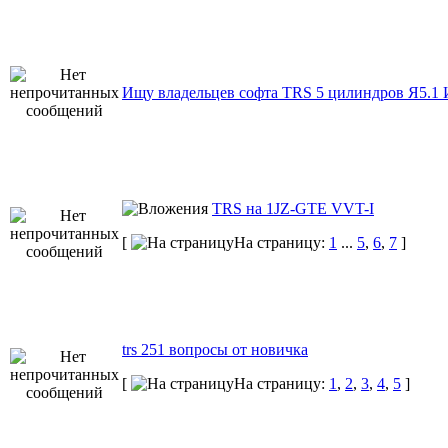
Ищу владельцев софта TRS 5 цилиндров Я5.1
TRS на 1JZ-GTE VVT-I
[
На страницу:
1
...
5
,
6
,
7
]
trs 251 вопросы от новичка
[
На страницу:
1
,
2
,
3
,
4
,
5
]