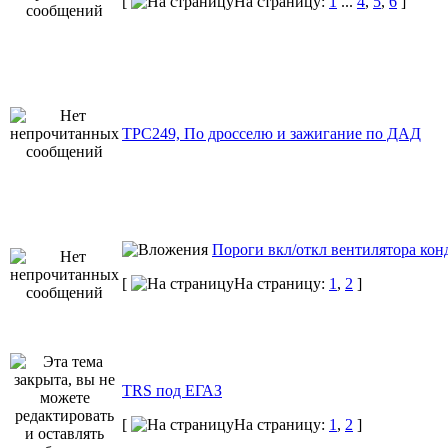
[
На страницу:
1
...
4
,
5
,
6
]
ТРС249, По дросселю и зажигание по ДАД
Пороги вкл/откл вентилятора ко
[
На страницу:
1
,
2
]
TRS под ЕГАЗ
[
На страницу:
1
,
2
]