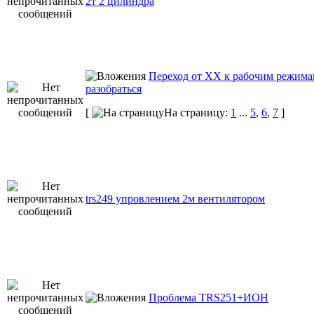
2т 2 цилиндра
Переход от ХХ к рабочим режима
разобраться
[
На страницу:
1
...
5
,
6
,
7
]
trs249 упровлением 2м вентилятором
Проблема TRS251+ИОН