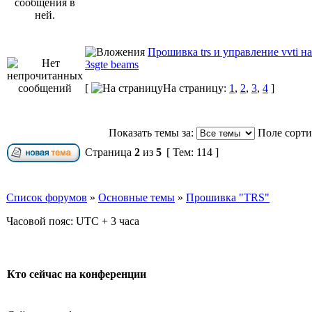
Прошивка trs и управление vvti н
3sgte beams
[
На страницу:
1
,
2
,
3
,
4
]
Показать темы за:
Поле сорт
Страница
2
из
5
[ Тем: 114 ]
Список форумов
»
Основные темы
»
Прошивка "TRS"
Часовой пояс: UTC + 3 часа
Кто сейчас на конференции