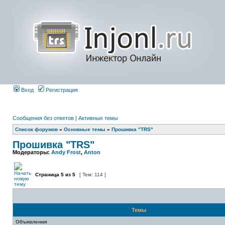
Вход
Регистрация
Сообщения без ответов
|
Активные темы
Список форумов
»
Основные темы
»
Прошивка "TRS"
Прошивка "TRS"
Модераторы:
Andy Frost
,
Anton
Страница
5
из
5
[ Тем: 114 ]
Темы
Объявления