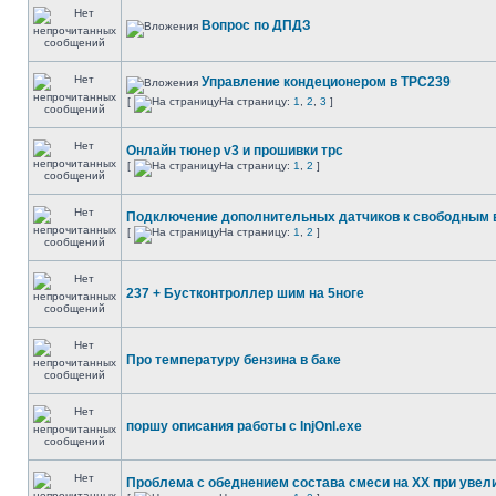
Вопрос по ДПДЗ
Управление кондеционером в ТРС239
[
На страницу:
1
,
2
,
3
]
Онлайн тюнер v3 и прошивки трс
[
На страницу:
1
,
2
]
Подключение дополнительных датчиков к свободным
[
На страницу:
1
,
2
]
237 + Бустконтроллер шим на 5ноге
Про температуру бензина в баке
поршу описания работы с InjOnl.exe
Проблема с обеднением состава смеси на ХХ при увел