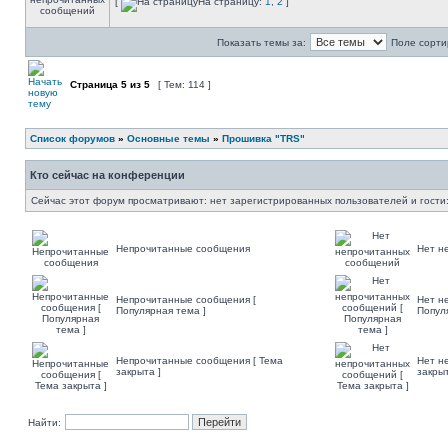
[
На страницу:
1
,
2
]
Показать темы за:
Поле сорти
Страница
5
из
5
[ Тем: 114 ]
Список форумов
»
Основные темы
»
Прошивка "TRS"
Кто сейчас на конференции
Сейчас этот форум просматривают: нет зарегистрированных пользователей и гости:
Непрочитанные сообщения
Нет н
Непрочитанные сообщения [
Нет н
Популярная тема ]
Попул
Непрочитанные сообщения [ Тема
Нет н
закрыта ]
закрыт
Найти: