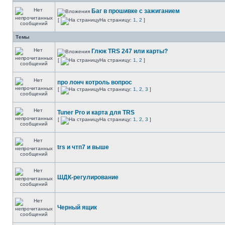
Баг в прошивке с зажиганием
[
На страницу:
1
,
2
]
Темы
Глюк TRS 247 или карты?
[
На страницу:
1
,
2
]
про лонч котроль вопрос
[
На страницу:
1
,
2
,
3
]
Tuner Pro и карта для TRS
[
На страницу:
1
,
2
,
3
]
trs и чтп7 и выше
ШДК-регулирование
Черный ящик