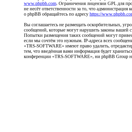
www.phpbb.com
. Ограничения лицензии GPL для пр
не несёт ответственности за то, что администрация
о phpBB обращайтесь по адресу
https://www.phpbb.co
Вы соглашаетесь не размещать оскорбительных, уг
сообщений, которые могут нарушить законы вашей 
Попытки размещения таких сообщений могут привест
если мы сочтём это нужным. IP-адреса всех сообщен
«TRS-SOFTWARE» имеют право удалить, отредактиров
тем, что введённая вами информация будет хранитьс
конференции «TRS-SOFTWARE», ни phpBB Group не мо