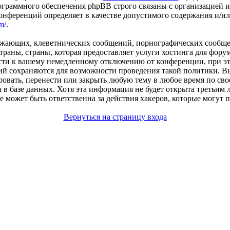
ограммного обеспечения phpBB строго связаны с организацией 
 конференций определяет в качестве допустимого содержания и/
m/
.
рожающих, клеветнических сообщений, порнографических сообще
страны, страны, которая предоставляет услуги хостинга для ф
и к вашему немедленному отключению от конференции, при этом
ий сохраняются для возможности проведения такой политики. В
ать, перенести или закрыть любую тему в любое время по свое
я в базе данных. Хотя эта информация не будет открыта третьим
жет быть ответственна за действия хакеров, которые могут п
Вернуться на страницу входа