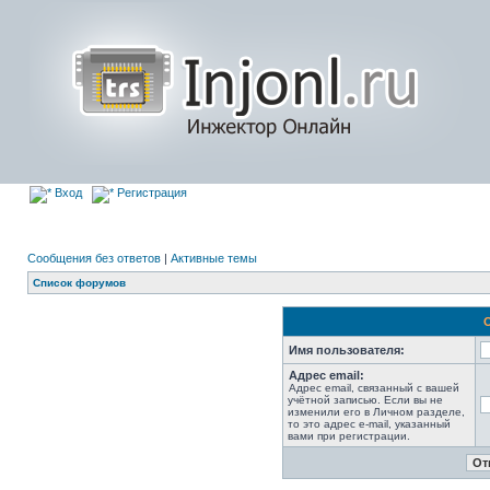
Вход
Регистрация
Сообщения без ответов
|
Активные темы
Список форумов
Имя пользователя:
Адрес email:
Адрес email, связанный с вашей
учётной записью. Если вы не
изменили его в Личном разделе,
то это адрес e-mail, указанный
вами при регистрации.