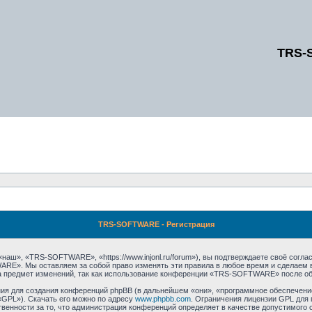
TRS-
TRS-SOFTWARE - Регистрация
», «TRS-SOFTWARE», «https://www.injonl.ru/forum»), вы подтверждаете своё соглас
RE». Мы оставляем за собой право изменять эти правила в любое время и сделаем в
а предмет изменений, так как использование конференции «TRS-SOFTWARE» после об
я для создания конференций phpBB (в дальнейшем «они», «программное обеспечение
«GPL»). Скачать его можно по адресу
www.phpbb.com
. Ограничения лицензии GPL для 
венности за то, что администрация конференций определяет в качестве допустимого 