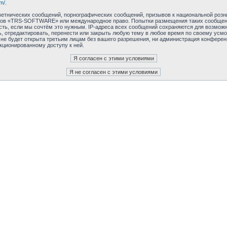
m/
.
етнических сообщений, порнографических сообщений, призывов к национальной розн
румов «TRS-SOFTWARE» или международное право. Попытки размещения таких сообщен
сть, если мы сочтём это нужным. IP-адреса всех сообщений сохраняются для возможно
редактировать, перенести или закрыть любую тему в любое время по своему усмотр
 не будет открыта третьим лицам без вашего разрешения, ни администрация конфер
нкционированному доступу к ней.