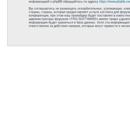
информацией о phpBB обращайтесь по адресу
https://www.phpbb.co
Вы соглашаетесь не размещать оскорбительных, угрожающих, клев
страны, страны, которая предоставляет услуги хостинга для фо
конференции, при этом ваш провайдер будет поставлен в известно
администраторы форумов «TRS-SOFTWARE» имеют право удалить, от
информация будет храниться в базе данных. Хотя эта информация
ответственна за действия хакеров, которые могут привести к неса