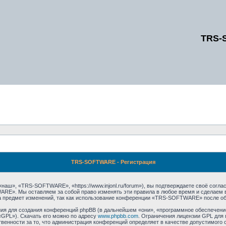
TRS-
TRS-SOFTWARE - Регистрация
», «TRS-SOFTWARE», «https://www.injonl.ru/forum»), вы подтверждаете своё соглас
RE». Мы оставляем за собой право изменять эти правила в любое время и сделаем в
а предмет изменений, так как использование конференции «TRS-SOFTWARE» после об
я для создания конференций phpBB (в дальнейшем «они», «программное обеспечение
«GPL»). Скачать его можно по адресу
www.phpbb.com
. Ограничения лицензии GPL для 
венности за то, что администрация конференций определяет в качестве допустимого 