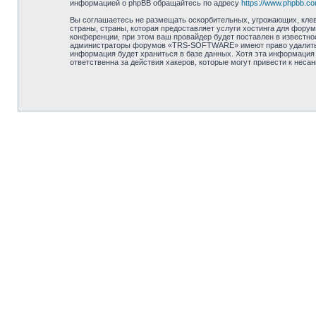
информацией о phpBB обращайтесь по адресу
https://www.phpbb.co
Вы соглашаетесь не размещать оскорбительных, угрожающих, клев
страны, страны, которая предоставляет услуги хостинга для фо
конференции, при этом ваш провайдер будет поставлен в известно
администраторы форумов «TRS-SOFTWARE» имеют право удалить, от
информация будет храниться в базе данных. Хотя эта информация
ответственна за действия хакеров, которые могут привести к неса