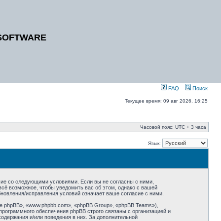
SOFTWARE
FAQ
Поиск
Текущее время: 09 авг 2026, 16:25
Часовой пояс: UTC + 3 часа
Язык:
ие со следующими условиями. Если вы не согласны с ними,
сё возможное, чтобы уведомить вас об этом, однако с вашей
новления/исправления условий означает ваше согласие с ними.
 phpBB», «www.phpbb.com», «phpBB Group», «phpBB Teams»),
программного обеспечения phpBB строго связаны с организацией и
содержания и/или поведения в них. За дополнительной