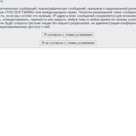
m/
.
етнических сообщений, порнографических сообщений, призывов к национальной розн
румов «TRS-SOFTWARE» или международное право. Попытки размещения таких сообщен
сть, если мы сочтём это нужным. IP-адреса всех сообщений сохраняются для возможно
редактировать, перенести или закрыть любую тему в любое время по своему усмотр
 не будет открыта третьим лицам без вашего разрешения, ни администрация конфер
нкционированному доступу к ней.