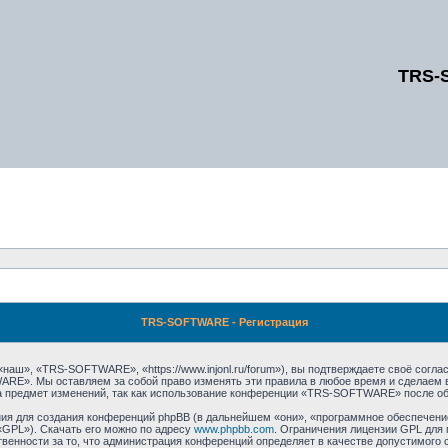
TRS-
TRS-SOFTWARE - Регистрация
», «TRS-SOFTWARE», «https://www.injonl.ru/forum»), вы подтверждаете своё соглас
RE». Мы оставляем за собой право изменять эти правила в любое время и сделаем в
а предмет изменений, так как использование конференции «TRS-SOFTWARE» после об
я для создания конференций phpBB (в дальнейшем «они», «программное обеспечение
«GPL»). Скачать его можно по адресу
www.phpbb.com
. Ограничения лицензии GPL для 
венности за то, что администрация конференций определяет в качестве допустимого 