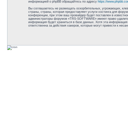
информацией о phpBB обращайтесь по адресу
https://www.phpbb.co
Вы соглашаетесь не размещать оскорбительных, угрожающих, клев
страны, страны, которая предоставляет услуги хостинга для фо
конференции, при этом ваш провайдер будет поставлен в известно
администраторы форумов «TRS-SOFTWARE» имеют право удалить, от
информация будет храниться в базе данных. Хотя эта информация
ответственна за действия хакеров, которые могут привести к неса