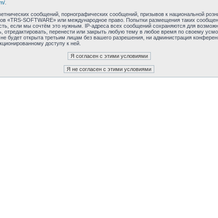
m/
.
етнических сообщений, порнографических сообщений, призывов к национальной розн
румов «TRS-SOFTWARE» или международное право. Попытки размещения таких сообщен
сть, если мы сочтём это нужным. IP-адреса всех сообщений сохраняются для возможно
редактировать, перенести или закрыть любую тему в любое время по своему усмотр
 не будет открыта третьим лицам без вашего разрешения, ни администрация конфер
нкционированному доступу к ней.