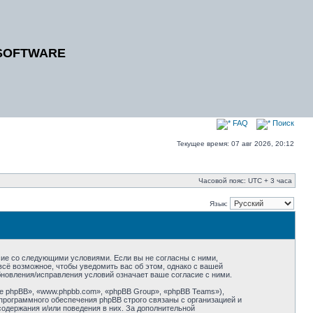
SOFTWARE
FAQ
Поиск
Текущее время: 07 авг 2026, 20:12
Часовой пояс: UTC + 3 часа
Язык:
ие со следующими условиями. Если вы не согласны с ними,
сё возможное, чтобы уведомить вас об этом, однако с вашей
новления/исправления условий означает ваше согласие с ними.
 phpBB», «www.phpbb.com», «phpBB Group», «phpBB Teams»),
программного обеспечения phpBB строго связаны с организацией и
содержания и/или поведения в них. За дополнительной